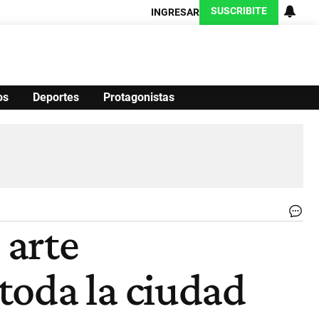
SUSCRIBITE
INGRESAR
os
Deportes
Protagonistas
Ciencia
Protagonistas
Tecnología
CARAS
Exitoina
Turismo
Exitoina
Gaming
Vivo
.
 arte
|
CE
PE
toda la ciudad