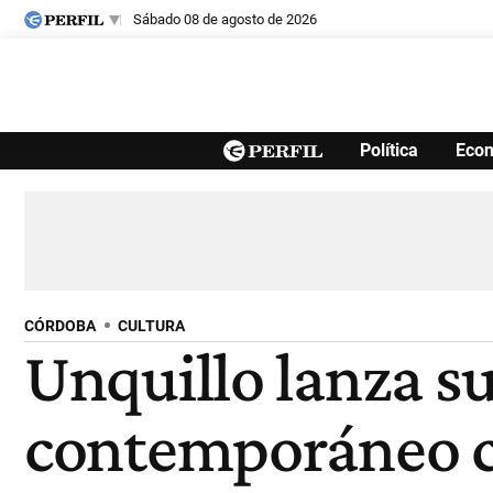
sábado 08 de agosto de 2026
Últimas noticias
Política
Eco
Inicio
Ahora
Opinión
Cultura
Arte
Educación
Videos
Córdoba
Reperfilar
Diario del Juicio
CÓRDOBA
CULTURA
Unquillo lanza su
contemporáneo co