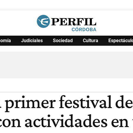
nomía
Judiciales
Sociedad
Cultura
Espectácul
Política
Pymes
Salud
Internacional
Clima
Deportes
Business
Noticias
Caras
 primer festival de
n actividades en 