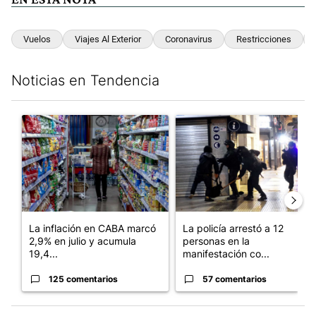
Vuelos
Viajes Al Exterior
Coronavirus
Restricciones
Noticias en Tendencia
Este listado muestra los artículos con más comentarios en los últim
Un artículo de tendencia con el título "La inflación en CABA m
Un artículo de tendencia con e
La inflación en CABA marcó
La policía arrestó a 12
2,9% en julio y acumula
personas en la
19,4...
manifestación co...
125 comentarios
57 comentarios