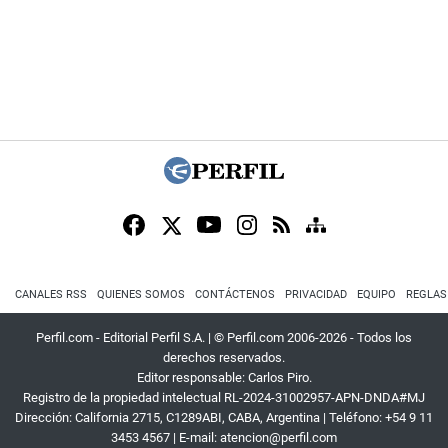
CANALES RSS
QUIENES SOMOS
CONTÁCTENOS
PRIVACIDAD
EQUIPO
REGLAS
Perfil.com - Editorial Perfil S.A.
| © Perfil.com 2006-2026 - Todos los
derechos reservados.
Editor responsable: Carlos Piro.
Registro de la propiedad intelectual RL-2024-31002957-APN-DNDA#MJ
Dirección:
California 2715
,
C1289ABI
,
CABA, Argentina
| Teléfono:
+54 9 11
3453 4567
| E-mail:
atencion@perfil.com