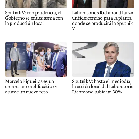
Sputnik V: con prudencia, el
Laboratorios Richmond lanzó
Gobierno se entusiasma con
un fideicomiso para la planta
la producción local
donde se producirá la Sputnik
V
Marcelo Figueiras es un
Sputnik V: hasta el mediodía,
empresario polifacético y
la acción local del Laboratorio
asume un nuevo reto
Richmond subía un 30%