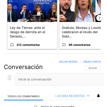
Ley de Tierras: ante el
Grabois, Moreau y Lousteau
riesgo de derrota en el
celebraron el revés del
Senado,...
Gobi...
312 comentarios
46 comentarios
INICIAR SESIÓN
|
CREAR CUENTA
Conversación
SIGA ESTA CO
SEGUIR
LOS MÁS RECIENTES
TODOS LOS COMENTARIOS
Todos los comentarios
Inicie la conversación