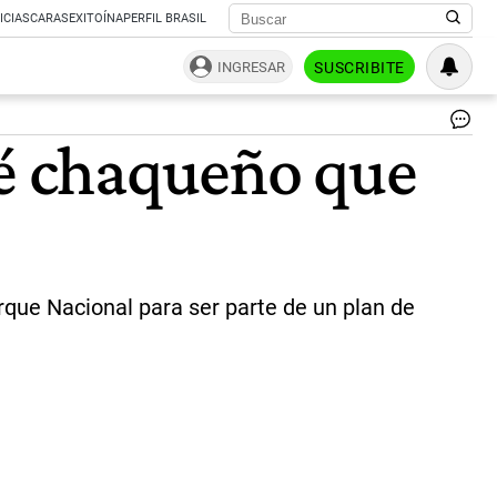
ICIAS
CARAS
EXITOÍNA
PERFIL BRASIL
INGRESAR
SUSCRIBITE
“Q
té chaqueño que
qu
en
le
Q
sig
“di
de
des
rque Nacional para ser parte de un plan de
es
un
ya
ma
de
10
kg.
de
El