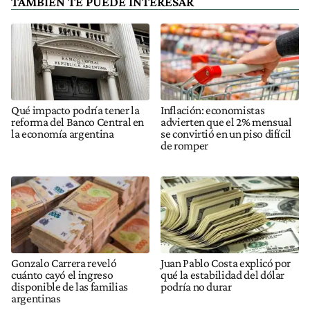
TAMBIÉN TE PUEDE INTERESAR
Qué impacto podría tener la
Inflación: economistas
reforma del Banco Central en
advierten que el 2% mensual
la economía argentina
se convirtió en un piso difícil
de romper
Gonzalo Carrera reveló
Juan Pablo Costa explicó por
cuánto cayó el ingreso
qué la estabilidad del dólar
disponible de las familias
podría no durar
argentinas