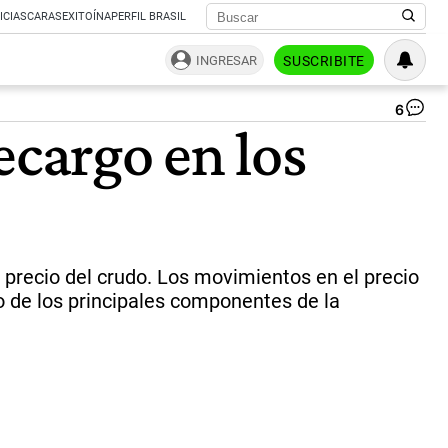
ICIAS
CARAS
EXITOÍNA
PERFIL BRASIL
INGRESAR
SUSCRIBITE
6
Fe
ecargo en los
Va
“S
ha
de
tr
est
di
ent
 precio del crudo. Los movimientos en el precio
el
o de los principales componentes de la
Go
y
al
gr
di
pri
co
pa