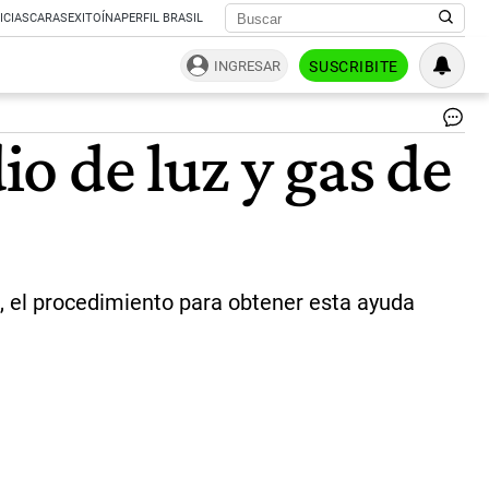
ICIAS
CARAS
EXITOÍNA
PERFIL BRASIL
INGRESAR
SUSCRIBITE
.
io de luz y gas de
|
CE
PE
, el procedimiento para obtener esta ayuda