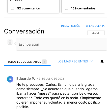
52 comentarios
159 comentarios
INICIAR SESIÓN
|
CREAR CUENTA
Conversación
SIGA ESTA CO
SEGUIR
LOS MÁS RECIENTES
TODOS LOS COMENTARIOS
4
Todos los comentarios
Comentario de Eduardo P..
Eduardo P.
21 DE JULIO DE 2022
EP
No te preocupes, Carlos. Es humo para la gilada,
como siempre. ¿Se acuerdan que cuando llegaron
iban a hacer "mesas" para pactar con los diversos
sectores?. Todo eso quedó en la nada. Simplemente
quieren imponer su voluntad al menor costo político
posible.-