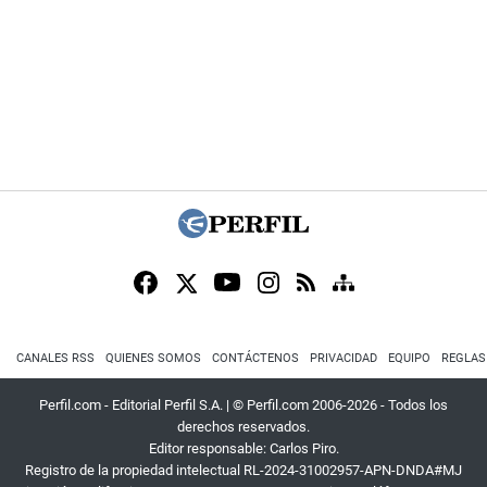
CANALES RSS
QUIENES SOMOS
CONTÁCTENOS
PRIVACIDAD
EQUIPO
REGLAS
Perfil.com - Editorial Perfil S.A.
| © Perfil.com 2006-2026 - Todos los
derechos reservados.
Editor responsable: Carlos Piro.
Registro de la propiedad intelectual RL-2024-31002957-APN-DNDA#MJ