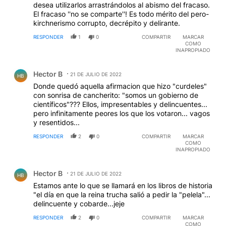
desea utilizarlos arrastrándolos al abismo del fracaso.
El fracaso ''no se comparte''! Es todo mérito del pero-
kirchnerismo corrupto, decrépito y delirante.
RESPONDER
1
0
COMPARTIR
MARCAR
COMO
INAPROPIADO
Comentario de Hector B.
Hector B
21 DE JULIO DE 2022
HB
Donde quedó aquella afirmacion que hizo "curdeles"
con sonrisa de cancherito: "somos un gobierno de
científicos"??? Ellos, impresentables y delincuentes...
pero infinitamente peores los que los votaron... vagos
y resentidos...
RESPONDER
2
0
COMPARTIR
MARCAR
COMO
INAPROPIADO
Comentario de Hector B.
Hector B
21 DE JULIO DE 2022
HB
Estamos ante lo que se llamará en los libros de historia
"el día en que la reina trucha salió a pedir la "pelela"...
delincuente y cobarde...jeje
RESPONDER
2
0
COMPARTIR
MARCAR
COMO