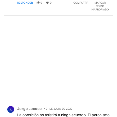
RESPONDER
0
0
COMPARTIR
MARCAR
COMO
INAPROPIADO
Comentario de Jorge Lococo.
Jorge Lococo
21 DE JULIO DE 2022
JL
La oposición no asistirá a ningn acuerdo. El peronismo