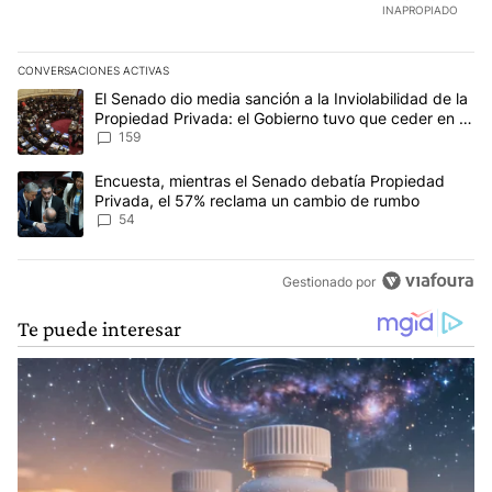
INAPROPIADO
CONVERSACIONES ACTIVAS
Este listado muestra los artículos con más comentarios en los últim
Un artículo de tendencia con el título "El Senado dio media sanci
El Senado dio media sanción a la Inviolabilidad de la
Propiedad Privada: el Gobierno tuvo que ceder en la
Ley del Manejo del Fuego
159
Un artículo de tendencia con el título "Encuesta, mientras el Se
Encuesta, mientras el Senado debatía Propiedad
Privada, el 57% reclama un cambio de rumbo
54
Gestionado por