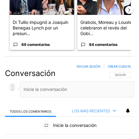
Di Tullio impugnó a Joaquín
Grabois, Moreau y Lousteau
Benegas Lynch por un
celebraron el revés del
presun...
Gobi...
69 comentarios
84 comentarios
INICIAR SESIÓN
|
CREAR CUENTA
Conversación
SIGA ESTA CO
SEGUIR
LOS MÁS RECIENTES
TODOS LOS COMENTARIOS
Todos los comentarios
Inicie la conversación