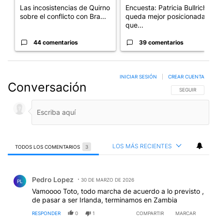
Las incosistencias de Quirno
Encuesta: Patricia Bullrich
sobre el conflicto con Bra...
queda mejor posicionada
que...
44 comentarios
39 comentarios
INICIAR SESIÓN
|
CREAR CUENTA
Conversación
SIGA ESTA CO
SEGUIR
LOS MÁS RECIENTES
TODOS LOS COMENTARIOS
3
Todos los comentarios
Comentario de Pedro Lopez.
Pedro Lopez
30 DE MARZO DE 2026
PL
Vamoooo Toto, todo marcha de acuerdo a lo previsto ,
de pasar a ser Irlanda, terminamos en Zambia
RESPONDER
0
1
COMPARTIR
MARCAR