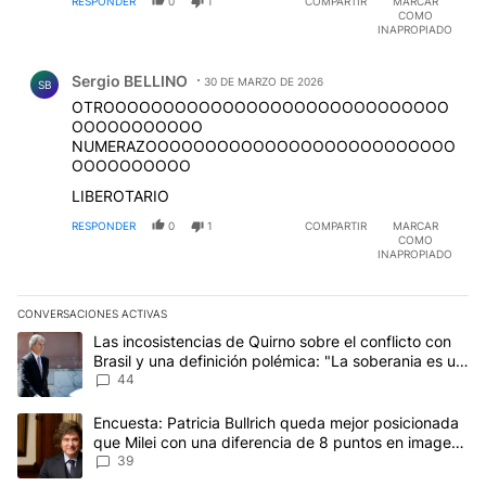
RESPONDER
0
1
COMPARTIR
MARCAR
COMO
INAPROPIADO
Comentario de Sergio BELLINO.
Sergio BELLINO
30 DE MARZO DE 2026
SB
OTROOOOOOOOOOOOOOOOOOOOOOOOOOOOO
OOOOOOOOOOO
NUMERAZOOOOOOOOOOOOOOOOOOOOOOOOOO
OOOOOOOOOO
LIBEROTARIO
RESPONDER
0
1
COMPARTIR
MARCAR
COMO
INAPROPIADO
CONVERSACIONES ACTIVAS
Este listado muestra los artículos con más comentarios en los últim
Un artículo de tendencia con el título "Las incosistencias de Quir
Las incosistencias de Quirno sobre el conflicto con
Brasil y una definición polémica: "La soberania es un
concepto antiguo"
44
Un artículo de tendencia con el título "Encuesta: Patricia Bullri
Encuesta: Patricia Bullrich queda mejor posicionada
que Milei con una diferencia de 8 puntos en imagen
negativa
39