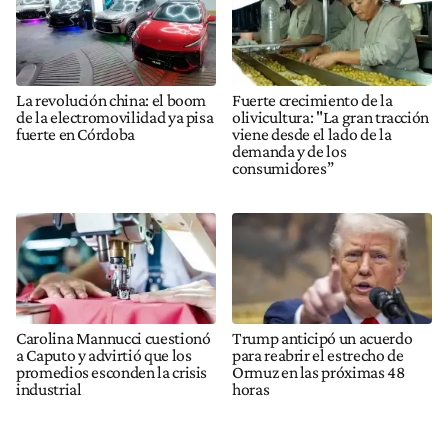
La revolución china: el boom
Fuerte crecimiento de la
de la electromovilidad ya pisa
olivicultura: "La gran tracción
fuerte en Córdoba
viene desde el lado de la
demanda y de los
consumidores”
Carolina Mannucci cuestionó
Trump anticipó un acuerdo
a Caputo y advirtió que los
para reabrir el estrecho de
promedios esconden la crisis
Ormuz en las próximas 48
industrial
horas