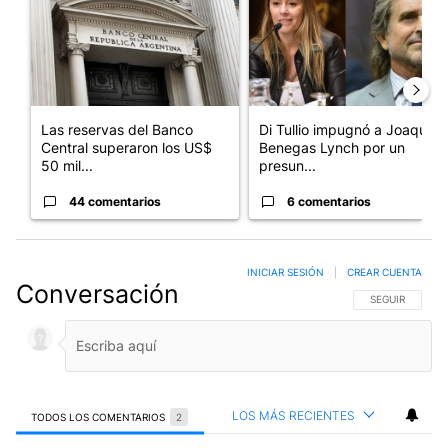
Las reservas del Banco
Di Tullio impugnó a Joaquín
Central superaron los US$
Benegas Lynch por un
50 mil...
presun...
44 comentarios
6 comentarios
INICIAR SESIÓN
|
CREAR CUENTA
Conversación
SIGA ESTA CO
SEGUIR
LOS MÁS RECIENTES
TODOS LOS COMENTARIOS
2
Todos los comentarios