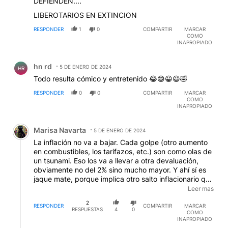
DEFIENDEN....
LIBEROTARIOS EN EXTINCION
RESPONDER
1
0
COMPARTIR
MARCAR
COMO
INAPROPIADO
Comentario de hn rd.
hn rd
5 DE ENERO DE 2024
HR
Todo resulta cómico y entretenido 😂😅😀😃🤣
RESPONDER
0
0
COMPARTIR
MARCAR
COMO
INAPROPIADO
Comentario de Marisa Navarta.
Marisa Navarta
5 DE ENERO DE 2024
La inflación no va a bajar. Cada golpe (otro aumento
en combustibles, los tarifazos, etc.) son como olas de
un tsunami. Eso los va a llevar a otra devaluación,
obviamente no del 2% sino mucho mayor. Y ahí sí es
jaque mate, porque implica otro salto inflacionario que
la población (con salarios y jubilaciones congelados)
Leer mas
no va a resistir. Mientras tanto, los grandes
2
exportadores ya habrán hecho su negocio, así que -
RESPONDER
COMPARTIR
MARCAR
RESPUESTAS
4
0
COMO
aunque este dmente se vaya- gran parte de la misión
INAPROPIADO
de saqueo que le han encomendado estará cumplida.