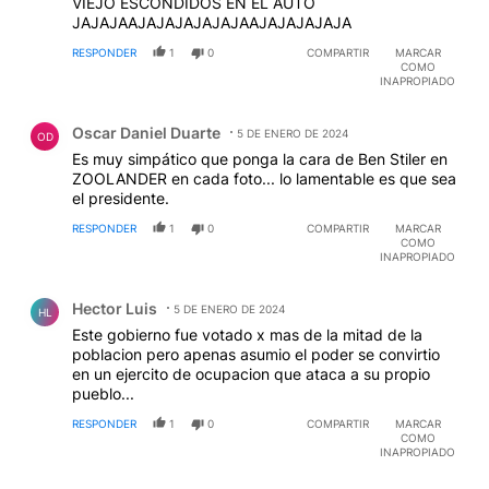
VIEJO ESCONDIDOS EN EL AUTO
JAJAJAAJAJAJAJAJAJAAJAJAJAJAJA
RESPONDER
1
0
COMPARTIR
MARCAR
COMO
INAPROPIADO
Comentario de Oscar Daniel Duarte.
Oscar Daniel Duarte
5 DE ENERO DE 2024
OD
Es muy simpático que ponga la cara de Ben Stiler en
ZOOLANDER en cada foto... lo lamentable es que sea
el presidente.
RESPONDER
1
0
COMPARTIR
MARCAR
COMO
INAPROPIADO
Comentario de Hector Luis.
Hector Luis
5 DE ENERO DE 2024
HL
Este gobierno fue votado x mas de la mitad de la
poblacion pero apenas asumio el poder se convirtio
en un ejercito de ocupacion que ataca a su propio
pueblo...
RESPONDER
1
0
COMPARTIR
MARCAR
COMO
INAPROPIADO
Comentario de Hector Luis.