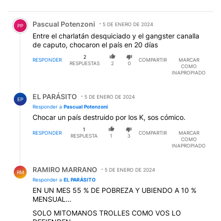
Comentario de Pascual Potenzoni.
Pascual Potenzoni
5 DE ENERO DE 2024
PP
Entre el charlatán desquiciado y el gangster canalla
de caputo, chocaron el país en 20 días
2
RESPONDER
COMPARTIR
MARCAR
RESPUESTAS
2
0
COMO
INAPROPIADO
Respuesta de EL PARÁSITO.
EL PARÁSITO
5 DE ENERO DE 2024
EP
Responder a
Pascual Potenzoni
Chocar un país destruido por los K, sos cómico.
1
RESPONDER
COMPARTIR
MARCAR
RESPUESTA
1
3
COMO
INAPROPIADO
Respuesta de RAMIRO MARRANO.
RAMIRO MARRANO
5 DE ENERO DE 2024
RM
Responder a
EL PARÁSITO
EN UN MES 55 % DE POBREZA Y UBIENDO A 10 %
MENSUAL...
SOLO MITOMANOS TROLLES COMO VOS LO