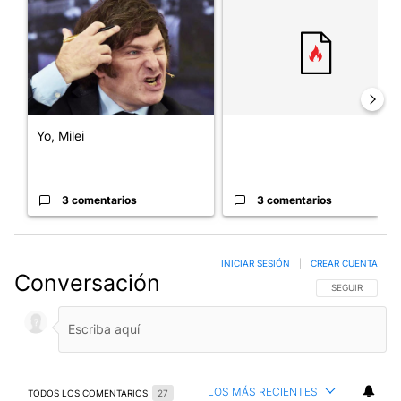
Yo, Milei
3 comentarios
3 comentarios
INICIAR SESIÓN
|
CREAR CUENTA
Conversación
SIGA ESTA CO
SEGUIR
LOS MÁS RECIENTES
TODOS LOS COMENTARIOS
27