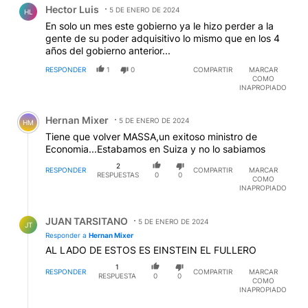
Hector Luis
5 DE ENERO DE 2024
HL
En solo un mes este gobierno ya le hizo perder a la
gente de su poder adquisitivo lo mismo que en los 4
años del gobierno anterior...
RESPONDER
1
0
COMPARTIR
MARCAR
COMO
INAPROPIADO
Comentario de Hernan Mixer.
Hernan Mixer
5 DE ENERO DE 2024
HM
Tiene que volver MASSA,un exitoso ministro de
Economia...Estabamos en Suiza y no lo sabiamos
2
RESPONDER
COMPARTIR
MARCAR
RESPUESTAS
0
0
COMO
INAPROPIADO
Respuesta de JUAN TARSITANO.
JUAN TARSITANO
5 DE ENERO DE 2024
JT
Responder a
Hernan Mixer
AL LADO DE ESTOS ES EINSTEIN EL FULLERO
1
RESPONDER
COMPARTIR
MARCAR
RESPUESTA
0
0
COMO
INAPROPIADO