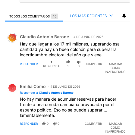
LOS MÁS RECIENTES
TODOS LOS COMENTARIOS
16
Todos los comentarios
Comentario de Claudio Antonio Barone.
Claudio Antonio Barone
4 DE JUNIO DE 2026
CA
Hay que llegar a los 17 mil millones, superando esa
cantidad ya hay un buen colchón para superar la
incertidumbre electoral del año que viene
1
RESPONDER
COMPARTIR
MARCAR
RESPUESTA
1
0
COMO
INAPROPIADO
Respuesta de Emilia Como.
Emilia Como
4 DE JUNIO DE 2026
EC
Responder a
Claudio Antonio Barone
No hay manera de acumular reservas para hacer
frente a una corrida cambiaria provocada por el
espanto politico. Eso no se puede superar ...
lamentablemente.
RESPONDER
0
0
COMPARTIR
MARCAR
COMO
INAPROPIADO