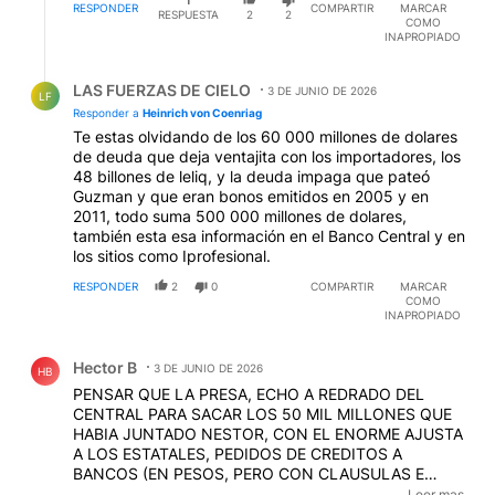
1
RESPONDER
COMPARTIR
MARCAR
RESPUESTA
2
2
COMO
INAPROPIADO
Respuesta de LAS FUERZAS DE CIELO.
LAS FUERZAS DE CIELO
3 DE JUNIO DE 2026
LF
Responder a
Heinrich von Coenriag
Te estas olvidando de los 60 000 millones de dolares
de deuda que deja ventajita con los importadores, los
48 billones de leliq, y la deuda impaga que pateó
Guzman y que eran bonos emitidos en 2005 y en
2011, todo suma 500 000 millones de dolares,
también esta esa información en el Banco Central y en
los sitios como Iprofesional.
RESPONDER
2
0
COMPARTIR
MARCAR
COMO
INAPROPIADO
Comentario de Hector B.
Hector B
3 DE JUNIO DE 2026
HB
PENSAR QUE LA PRESA, ECHO A REDRADO DEL
CENTRAL PARA SACAR LOS 50 MIL MILLONES QUE
HABIA JUNTADO NESTOR, CON EL ENORME AJUSTA
A LOS ESTATALES, PEDIDOS DE CREDITOS A
BANCOS (EN PESOS, PERO CON CLAUSULAS E
INTERESES MUCHO MAS DURAS QUE REDUNDARON
Leer mas