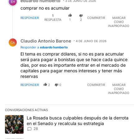
eduardo humberto
3 DE JUNIO DE 2026
EH
comprar no es acumular
1
RESPONDER
COMPARTIR
MARCAR
RESPUESTA
1
2
COMO
INAPROPIADO
Respuesta de Claudio Antonio Barone.
Claudio Antonio Barone
4 DE JUNIO DE 2026
CA
Responder a
eduardo humberto
El tema es comprar dólares, si no es para acumular
será para pagar a bonistas que se hace cada quince
días, por eso es importante entrar en el mercado de
capitales para pagar menos intereses y tener más
reservas
RESPONDER
2
0
COMPARTIR
MARCAR
COMO
INAPROPIADO
CONVERSACIONES ACTIVAS
Este listado muestra los artículos con más comentarios en los últim
Un artículo de tendencia con el título "La Rosada busca culpables
La Rosada busca culpables después de la derrota
en el Senado y recalcula su estrategia
28