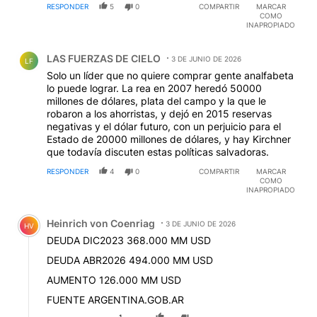
RESPONDER
5
0
COMPARTIR
MARCAR
COMO
INAPROPIADO
Comentario de LAS FUERZAS DE CIELO.
LAS FUERZAS DE CIELO
3 DE JUNIO DE 2026
LF
Solo un líder que no quiere comprar gente analfabeta
lo puede lograr. La rea en 2007 heredó 50000
millones de dólares, plata del campo y la que le
robaron a los ahorristas, y dejó en 2015 reservas
negativas y el dólar futuro, con un perjuicio para el
Estado de 20000 millones de dólares, y hay Kirchner
que todavía discuten estas políticas salvadoras.
RESPONDER
4
0
COMPARTIR
MARCAR
COMO
INAPROPIADO
Comentario de Heinrich von Coenriag.
Heinrich von Coenriag
3 DE JUNIO DE 2026
HV
DEUDA DIC2023 368.000 MM USD
DEUDA ABR2026 494.000 MM USD
AUMENTO 126.000 MM USD
FUENTE ARGENTINA.GOB.AR