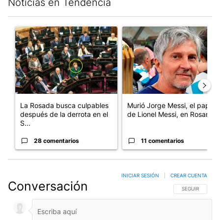
Noticias en Tendencia
Este listado muestra los artículos con más comentarios en los últim
Un artículo de tendencia con el título "La Rosada busca culpabl
Un artículo de tendencia con e
La Rosada busca culpables
Murió Jorge Messi, el papá
después de la derrota en el
de Lionel Messi, en Rosario
S...
28 comentarios
11 comentarios
INICIAR SESIÓN
|
CREAR CUENTA
Conversación
SIGA ESTA CO
SEGUIR