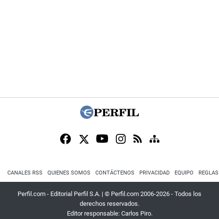
CANALES RSS
QUIENES SOMOS
CONTÁCTENOS
PRIVACIDAD
EQUIPO
REGLAS
Perfil.com - Editorial Perfil S.A.
| © Perfil.com 2006-2026 - Todos los
derechos reservados.
Editor responsable: Carlos Piro.