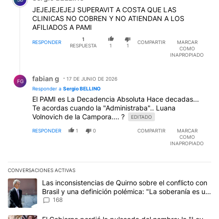
JEJEJEJEJEJ SUPERAVIT A COSTA QUE LAS
CLINICAS NO COBREN Y NO ATIENDAN A LOS
AFILIADOS A PAMI
1
RESPONDER
COMPARTIR
MARCAR
RESPUESTA
1
1
COMO
INAPROPIADO
Respuesta de fabian g.
fabian g
17 DE JUNIO DE 2026
FG
Responder a
Sergio BELLINO
El PAMI es La Decadencia Absoluta Hace decadas...
Te acordas cuando la "Administraba".. Luana
Volnovich de la Campora.... ?
EDITADO
RESPONDER
1
0
COMPARTIR
MARCAR
COMO
INAPROPIADO
CONVERSACIONES ACTIVAS
Este listado muestra los artículos con más comentarios en los últim
Un artículo de tendencia con el título "Las inconsistencias de Qui
Las inconsistencias de Quirno sobre el conflicto con
Brasil y una definición polémica: "La soberanía es un
concepto antiguo"
168