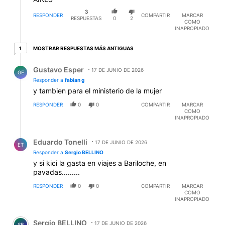
3
RESPONDER
COMPARTIR
MARCAR
RESPUESTAS
0
2
COMO
INAPROPIADO
1 respuesta más antiguas
MOSTRAR RESPUESTAS MÁS ANTIGUAS
1
Respuesta de Gustavo Esper.
Gustavo Esper
17 DE JUNIO DE 2026
GE
Responder a
fabian g
y tambien para el ministerio de la mujer
RESPONDER
0
0
COMPARTIR
MARCAR
COMO
INAPROPIADO
Respuesta de Eduardo Tonelli.
Eduardo Tonelli
17 DE JUNIO DE 2026
ET
Responder a
Sergio BELLINO
y si kici la gasta en viajes a Bariloche, en
pavadas.........
RESPONDER
0
0
COMPARTIR
MARCAR
COMO
INAPROPIADO
Comentario de Sergio BELLINO.
Sergio BELLINO
17 DE JUNIO DE 2026
SB