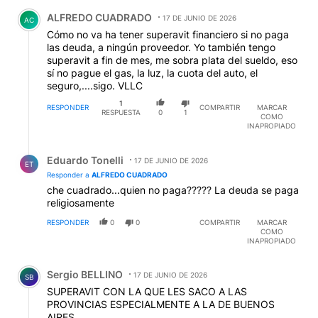
Comentario de ALFREDO CUADRADO.
ALFREDO CUADRADO
17 DE JUNIO DE 2026
AC
Cómo no va ha tener superavit financiero si no paga
las deuda, a ningún proveedor. Yo también tengo
superavit a fin de mes, me sobra plata del sueldo, eso
sí no pague el gas, la luz, la cuota del auto, el
seguro,....sigo. VLLC
1
RESPONDER
COMPARTIR
MARCAR
RESPUESTA
0
1
COMO
INAPROPIADO
Respuesta de Eduardo Tonelli.
Eduardo Tonelli
17 DE JUNIO DE 2026
ET
Responder a
ALFREDO CUADRADO
che cuadrado...quien no paga????? La deuda se paga
religiosamente
RESPONDER
0
0
COMPARTIR
MARCAR
COMO
INAPROPIADO
Comentario de Sergio BELLINO.
Sergio BELLINO
17 DE JUNIO DE 2026
SB
SUPERAVIT CON LA QUE LES SACO A LAS
PROVINCIAS ESPECIALMENTE A LA DE BUENOS
AIRES