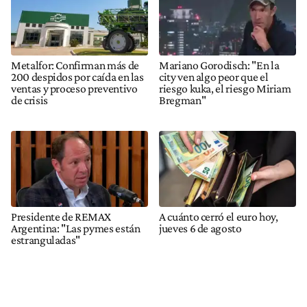
Metalfor: Confirman más de
Mariano Gorodisch: "En la
200 despidos por caída en las
city ven algo peor que el
ventas y proceso preventivo
riesgo kuka, el riesgo Miriam
de crisis
Bregman"
Presidente de REMAX
A cuánto cerró el euro hoy,
Argentina: "Las pymes están
jueves 6 de agosto
estranguladas"