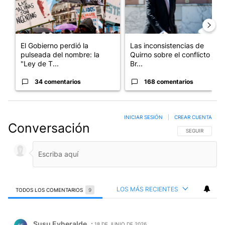
El Gobierno perdió la
Las inconsistencias de
pulseada del nombre: la
Quirno sobre el conflicto con
"Ley de T...
Br...
34 comentarios
168 comentarios
INICIAR SESIÓN
|
CREAR CUENTA
Conversación
SIGA ESTA CO
SEGUIR
LOS MÁS RECIENTES
TODOS LOS COMENTARIOS
9
Todos los comentarios
Comentario de Susu Eyheralde.
Susu Eyheralde
18 DE JUNIO DE 2026