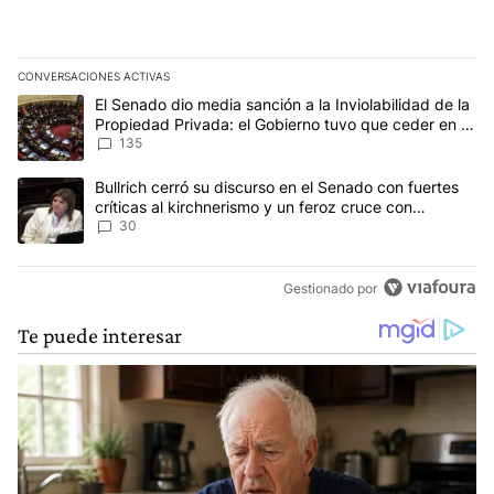
CONVERSACIONES ACTIVAS
Este listado muestra los artículos con más comentarios en los últim
Un artículo de tendencia con el título "El Senado dio media sanci
El Senado dio media sanción a la Inviolabilidad de la
Propiedad Privada: el Gobierno tuvo que ceder en la
Ley del Manejo del Fuego
135
Un artículo de tendencia con el título "Bullrich cerró su discurso e
Bullrich cerró su discurso en el Senado con fuertes
críticas al kirchnerismo y un feroz cruce con
Capitanich al que le gritó “¡cállate!”
30
Gestionado por