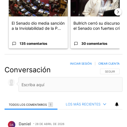
El Senado dio media sanción
Bullrich cerró su discurso en
a la Inviolabilidad de la P...
el Senado con fuertes crí...
135 comentarios
30 comentarios
INICIAR SESIÓN
|
CREAR CUENTA
Conversación
SIGA ESTA CO
SEGUIR
LOS MÁS RECIENTES
TODOS LOS COMENTARIOS
1
Todos los comentarios
Comentario de Daniel .
Daniel
28 DE ABRIL DE 2026
DA