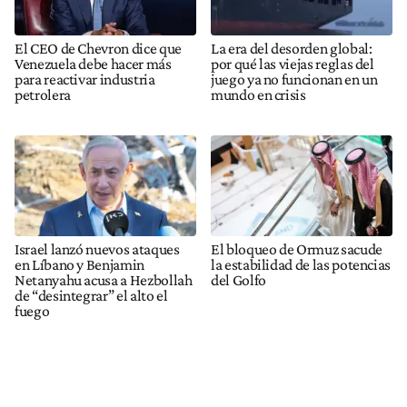
El CEO de Chevron dice que
La era del desorden global:
Venezuela debe hacer más
por qué las viejas reglas del
para reactivar industria
juego ya no funcionan en un
petrolera
mundo en crisis
Israel lanzó nuevos ataques
El bloqueo de Ormuz sacude
en Líbano y Benjamin
la estabilidad de las potencias
Netanyahu acusa a Hezbollah
del Golfo
de “desintegrar” el alto el
fuego