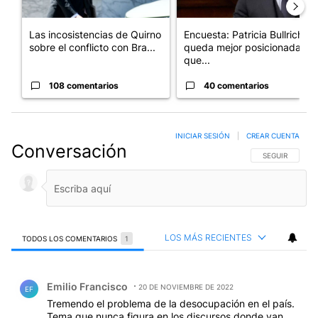
Las incosistencias de Quirno
Encuesta: Patricia Bullrich
sobre el conflicto con Bra...
queda mejor posicionada
que...
108 comentarios
40 comentarios
INICIAR SESIÓN
|
CREAR CUENTA
Conversación
SIGA ESTA CO
SEGUIR
LOS MÁS RECIENTES
TODOS LOS COMENTARIOS
1
Todos los comentarios
Comentario de Emilio Francisco.
Emilio Francisco
20 DE NOVIEMBRE DE 2022
EF
Tremendo el problema de la desocupación en el país.
Tema que nunca figura en los discursos donde van