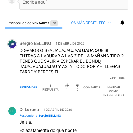
LOS MÁS RECIENTES
TODOS LOS COMENTARIOS
26
Todos los comentarios
Comentario de Sergio BELLINO.
Sergio BELLINO
1 DE ABRIL DE 2026
SB
DIGAMOS O SEA JAUAJAUJAAUJAUA QUE SI
ENTRAS A LABURAR A LAS 7 DE LA MAÑANA TIPO 2
TENES QUE SALIR A ESPERAR EL BONDI¿
JAUAJAUAJUAJAU Y ASI Y TODO POR AHI LLEGAS
TARDE Y PERDES EL
PRESENTISMO.........................PERDON EL
Leer mas
PRESENTIMO LO PERDISTE CON LA
1
MODERNIZACION LABORAR PERO OJO QUE TE
RESPONDER
COMPARTIR
MARCAR
RESPUESTA
1
0
COMO
RAJAN Y VOS TENES QUE PAGRTELA
INAPROPIADO
INDEMNIZACION JAUAJAUAJAU
EDITADO
Respuesta de Dl Lorena.
Dl Lorena
1 DE ABRIL DE 2026
DL
Responder a
Sergio BELLINO
Jajaja.
Ez ezatamedte do que bodte