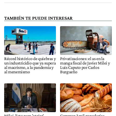
TAMBIÉN TE PUEDE INTERESAR
Récord histórico de quiebras y
Privatizaciones: el as en la
un industricidio que ya supera
manga fiscal de Javier Milei y
al macrismo, a la pandemia y
Luis Caputo por Carlos
al menemismo
Burgueño
Milei, listo para 'atajar'
Cerraron 3 mil panaderías,