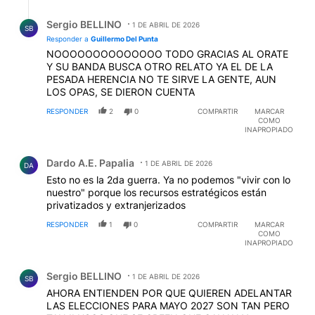
Respuesta de Sergio BELLINO.
Sergio BELLINO
1 DE ABRIL DE 2026
SB
Responder a
Guillermo Del Punta
NOOOOOOOOOOOOOO TODO GRACIAS AL ORATE
Y SU BANDA BUSCA OTRO RELATO YA EL DE LA
PESADA HERENCIA NO TE SIRVE LA GENTE, AUN
LOS OPAS, SE DIERON CUENTA
RESPONDER
2
0
COMPARTIR
MARCAR
COMO
INAPROPIADO
Comentario de Dardo A.E. Papalia.
Dardo A.E. Papalia
1 DE ABRIL DE 2026
DA
Esto no es la 2da guerra. Ya no podemos "vivir con lo
nuestro" porque los recursos estratégicos están
privatizados y extranjerizados
RESPONDER
1
0
COMPARTIR
MARCAR
COMO
INAPROPIADO
Comentario de Sergio BELLINO.
Sergio BELLINO
1 DE ABRIL DE 2026
SB
AHORA ENTIENDEN POR QUE QUIEREN ADELANTAR
LAS ELECCIONES PARA MAYO 2027 SON TAN PERO