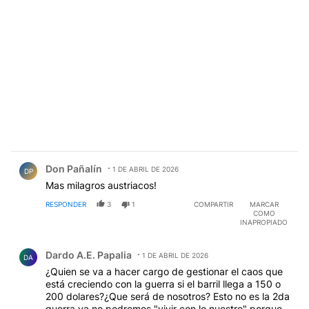
Comentario de Don Pañalín.
Don Pañalín
1 DE ABRIL DE 2026
DP
Mas milagros austriacos!
RESPONDER
3
1
COMPARTIR
MARCAR
COMO
INAPROPIADO
Comentario de Dardo A.E. Papalia.
Dardo A.E. Papalia
1 DE ABRIL DE 2026
DA
¿Quien se va a hacer cargo de gestionar el caos que
está creciendo con la guerra si el barril llega a 150 o
200 dolares?¿Que será de nosotros? Esto no es la 2da
guerra ya no podremos "vivir con lo nuestro" porque