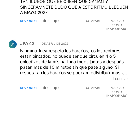
TAN ILUSOS QUE SE CREEN QUE GANAN Y
SINCERAMNETE DUDO QUE A ESTE RITMO LLEGUEN
A MAYO 2027
RESPONDER
2
0
COMPARTIR
MARCAR
COMO
INAPROPIADO
Comentario de JPA 42.
JPA 42
1 DE ABRIL DE 2026
J4
Ninguna linea respeta los horarios, los inspectores
estan pintados, no puede ser que circulen 4 o 5
colectivos de la misma linea todos juntos y después
pasan mas de 10 minutos sin que pase alguno. Si
respetaran los horarios se podrían redistribuir mas las
unidades y eso haría bajar los consumos de
Leer mas
combustibles. Por otro lado ya debería existir una
RESPONDER
0
0
COMPARTIR
MARCAR
decreto, norma o algo asi que todo colectivo que se
COMO
renueva debe ser eléctrico o al menos hibrido para
INAPROPIADO
mejorar el medio ambiente y el consumo de
combustible contaminante.