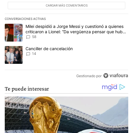
CARGAR MÁS COMENTARIOS
CONVERSACIONES ACTIVAS
Este listado muestra los artículos con más comentarios en los últim
Un artículo de tendencia con el título "Milei despidió a Jorge Mes
Milei despidió a Jorge Messi y cuestionó a quienes
criticaron a Lionel: “Da vergüenza pensar que hubo
anti-Messi”
58
Un artículo de tendencia con el título "Canciller de cancelación" 
Canciller de cancelación
14
Gestionado por