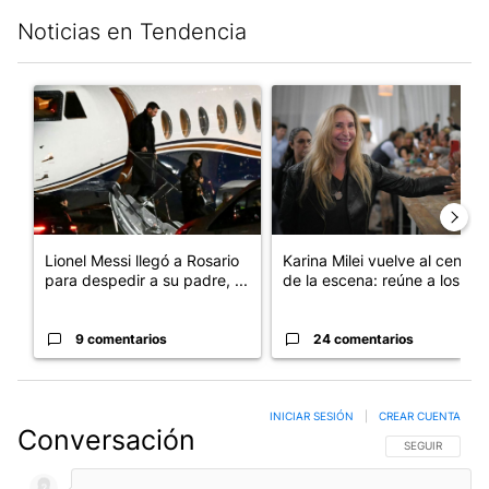
Noticias en Tendencia
Este listado muestra los artículos con más comentarios en los últim
Un artículo de tendencia con el título "Lionel Messi llegó a Ros
Un artículo de tendencia con e
Lionel Messi llegó a Rosario
Karina Milei vuelve al centro
para despedir a su padre, ...
de la escena: reúne a los...
9 comentarios
24 comentarios
INICIAR SESIÓN
|
CREAR CUENTA
Conversación
SIGA ESTA CO
SEGUIR