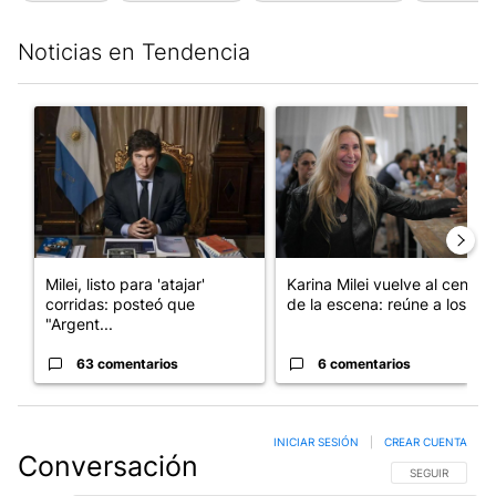
Noticias en Tendencia
Este listado muestra los artículos con más comentarios en los últim
Un artículo de tendencia con el título "Milei, listo para 'atajar
Un artículo de tendencia con e
Milei, listo para 'atajar'
Karina Milei vuelve al centro
corridas: posteó que
de la escena: reúne a los...
"Argent...
63 comentarios
6 comentarios
INICIAR SESIÓN
|
CREAR CUENTA
Conversación
SIGA ESTA CO
SEGUIR