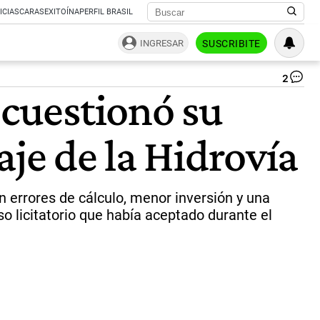
ICIAS
CARAS
EXITOÍNA
PERFIL BRASIL
INGRESAR
SUSCRIBITE
2
Po
 cuestionó su
po
la
lic
aje de la Hidrovía
de
la
hid
Pa
Pa
 errores de cálculo, menor inversión y una
|
 licitatorio que había aceptado durante el
ww