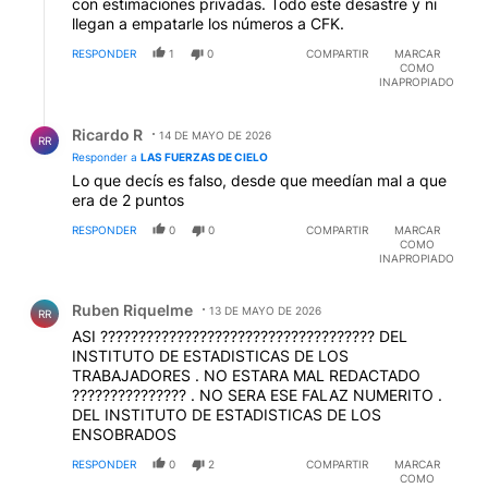
con estimaciones privadas. Todo este desastre y ni
llegan a empatarle los números a CFK.
RESPONDER
1
0
COMPARTIR
MARCAR
COMO
INAPROPIADO
Respuesta de Ricardo R.
Ricardo R
14 DE MAYO DE 2026
RR
Responder a
LAS FUERZAS DE CIELO
Lo que decís es falso, desde que meedían mal a que
era de 2 puntos
RESPONDER
0
0
COMPARTIR
MARCAR
COMO
INAPROPIADO
Comentario de Ruben Riquelme.
Ruben Riquelme
13 DE MAYO DE 2026
RR
ASI ???????????????????????????????????? DEL
INSTITUTO DE ESTADISTICAS DE LOS
TRABAJADORES . NO ESTARA MAL REDACTADO
??????????????? . NO SERA ESE FALAZ NUMERITO .
DEL INSTITUTO DE ESTADISTICAS DE LOS
ENSOBRADOS
RESPONDER
0
2
COMPARTIR
MARCAR
COMO