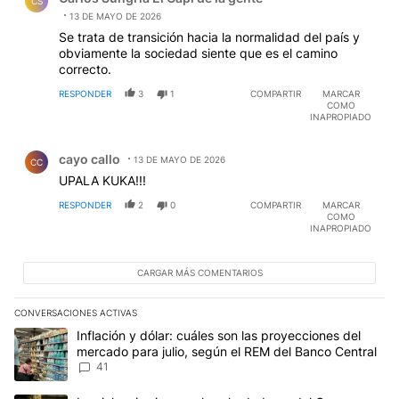
CS
13 DE MAYO DE 2026
Se trata de transición hacia la normalidad del país y
obviamente la sociedad siente que es el camino
correcto.
RESPONDER
3
1
COMPARTIR
MARCAR
COMO
INAPROPIADO
Comentario de cayo callo.
cayo callo
13 DE MAYO DE 2026
CC
UPALA KUKA!!!
RESPONDER
2
0
COMPARTIR
MARCAR
COMO
INAPROPIADO
CARGAR MÁS COMENTARIOS
CONVERSACIONES ACTIVAS
Este listado muestra los artículos con más comentarios en los últim
Un artículo de tendencia con el título "Inflación y dólar: cuáles 
Inflación y dólar: cuáles son las proyecciones del
mercado para julio, según el REM del Banco Central
41