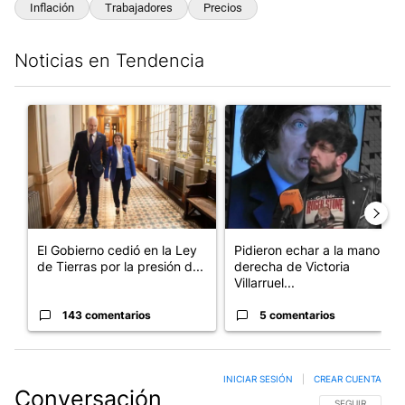
Inflación
Trabajadores
Precios
Noticias en Tendencia
Este listado muestra los artículos con más comentarios en los últim
Un artículo de tendencia con el título "El Gobierno cedió en la
Un artículo de tendencia con e
El Gobierno cedió en la Ley
Pidieron echar a la mano
de Tierras por la presión d...
derecha de Victoria
Villarruel...
143 comentarios
5 comentarios
INICIAR SESIÓN
|
CREAR CUENTA
Conversación
SIGA ESTA CO
SEGUIR