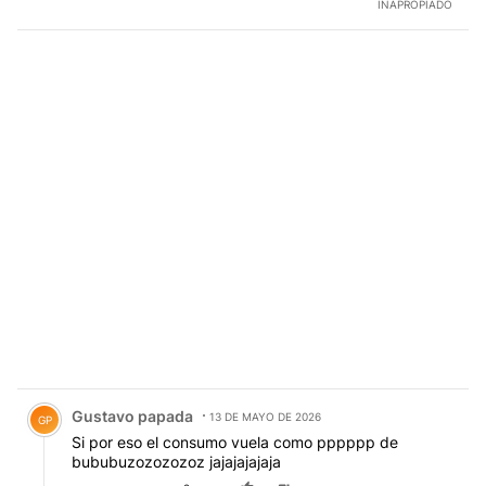
INAPROPIADO
Comentario de Gustavo papada.
Gustavo papada
13 DE MAYO DE 2026
GP
Si por eso el consumo vuela como pppppp de
bububuzozozozoz jajajajajaja