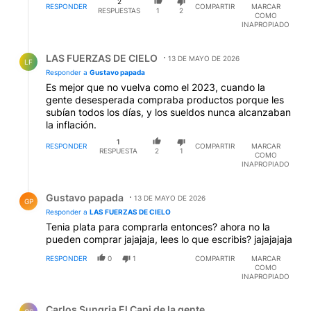
2
RESPONDER
COMPARTIR
MARCAR
RESPUESTAS
1
2
COMO
INAPROPIADO
Respuesta de LAS FUERZAS DE CIELO.
LAS FUERZAS DE CIELO
13 DE MAYO DE 2026
LF
Responder a
Gustavo papada
Es mejor que no vuelva como el 2023, cuando la
gente desesperada compraba productos porque les
subían todos los días, y los sueldos nunca alcanzaban
la inflación.
1
RESPONDER
COMPARTIR
MARCAR
RESPUESTA
2
1
COMO
INAPROPIADO
Respuesta de Gustavo papada.
Gustavo papada
13 DE MAYO DE 2026
GP
Responder a
LAS FUERZAS DE CIELO
Tenia plata para comprarla entonces? ahora no la
pueden comprar jajajaja, lees lo que escribis? jajajajaja
RESPONDER
0
1
COMPARTIR
MARCAR
COMO
INAPROPIADO
Comentario de Carlos Sungria El Capi de la gente.
Carlos Sungria El Capi de la gente