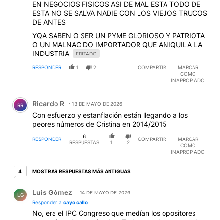
EN NEGOCIOS FISICOS ASI DE MAL ESTA TODO DE
ESTA NO SE SALVA NADIE CON LOS VIEJOS TRUCOS
DE ANTES
YQA SABEN O SER UN PYME GLORIOSO Y PATRIOTA
O UN MALNACIDO IMPORTADOR QUE ANIQUILA LA
INDUSTRIA
EDITADO
RESPONDER
1
2
COMPARTIR
MARCAR
COMO
INAPROPIADO
Comentario de Ricardo R.
Ricardo R
13 DE MAYO DE 2026
RR
Con esfuerzo y estanflación están llegando a los
peores números de Cristina en 2014/2015
6
RESPONDER
COMPARTIR
MARCAR
RESPUESTAS
1
2
COMO
INAPROPIADO
4 respuestas más antiguas
MOSTRAR RESPUESTAS MÁS ANTIGUAS
4
Respuesta de Luis Gómez.
Luis Gómez
14 DE MAYO DE 2026
LG
Responder a
cayo callo
No, era el IPC Congreso que medían los opositores