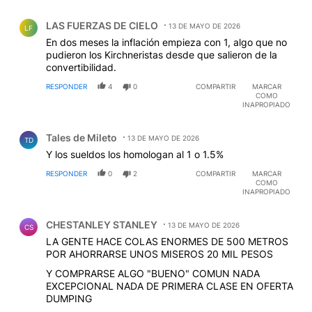
Comentario de LAS FUERZAS DE CIELO.
LAS FUERZAS DE CIELO
13 DE MAYO DE 2026
LF
En dos meses la inflación empieza con 1, algo que no
pudieron los Kirchneristas desde que salieron de la
convertibilidad.
RESPONDER
4
0
COMPARTIR
MARCAR
COMO
INAPROPIADO
Comentario de Tales de Mileto.
Tales de Mileto
13 DE MAYO DE 2026
TD
Y los sueldos los homologan al 1 o 1.5%
RESPONDER
0
2
COMPARTIR
MARCAR
COMO
INAPROPIADO
Comentario de CHESTANLEY STANLEY.
CHESTANLEY STANLEY
13 DE MAYO DE 2026
CS
LA GENTE HACE COLAS ENORMES DE 500 METROS
POR AHORRARSE UNOS MISEROS 20 MIL PESOS
Y COMPRARSE ALGO "BUENO" COMUN NADA
EXCEPCIONAL NADA DE PRIMERA CLASE EN OFERTA
DUMPING