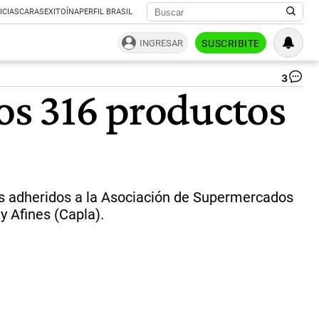
ICIAS
CARAS
EXITOÍNA
PERFIL BRASIL
INGRESAR
SUSCRIBITE
3
La
los 316 productos
ca
esc
te
pre
fij
en
31
pr
os adheridos a la Asociación de Supermercados
ha
y Afines (Capla).
el
31
de
ma
|
Ag
Te