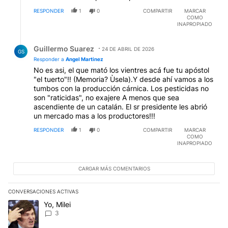
RESPONDER
1
0
COMPARTIR
MARCAR
COMO
INAPROPIADO
Respuesta de Guillermo Suarez.
Guillermo Suarez
24 DE ABRIL DE 2026
GS
Responder a
Angel Martinez
No es asi, el que mató los vientres acá fue tu apóstol
"el tuerto"!! (Memoria? Ùsela).Y desde ahí vamos a los
tumbos con la producción cárnica. Los pesticidas no
son "raticidas", no exajere A menos que sea
ascendiente de un catalán. El sr presidente les abrió
un mercado mas a los productores!!!
RESPONDER
1
0
COMPARTIR
MARCAR
COMO
INAPROPIADO
CARGAR MÁS COMENTARIOS
CONVERSACIONES ACTIVAS
Este listado muestra los artículos con más comentarios en los últim
Un artículo de tendencia con el título "Yo, Milei" con 3 comentarios
Yo, Milei
3