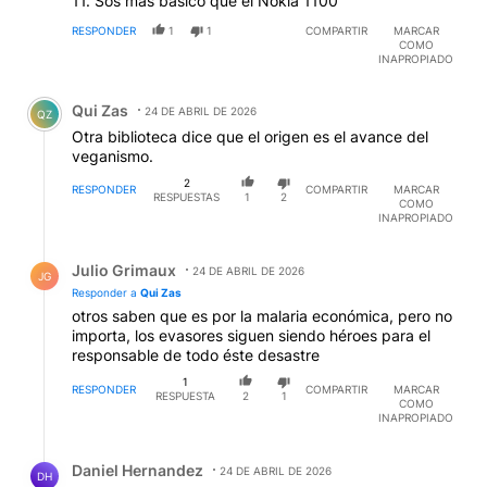
11. Sos más básico que el Nokia 1100
RESPONDER
1
1
COMPARTIR
MARCAR
COMO
INAPROPIADO
Comentario de Qui Zas.
Qui Zas
24 DE ABRIL DE 2026
QZ
Otra biblioteca dice que el origen es el avance del
veganismo.
2
RESPONDER
COMPARTIR
MARCAR
RESPUESTAS
1
2
COMO
INAPROPIADO
Respuesta de Julio Grimaux.
Julio Grimaux
24 DE ABRIL DE 2026
JG
Responder a
Qui Zas
otros saben que es por la malaria económica, pero no
importa, los evasores siguen siendo héroes para el
responsable de todo éste desastre
1
RESPONDER
COMPARTIR
MARCAR
RESPUESTA
2
1
COMO
INAPROPIADO
Respuesta de Daniel Hernandez.
Daniel Hernandez
24 DE ABRIL DE 2026
DH