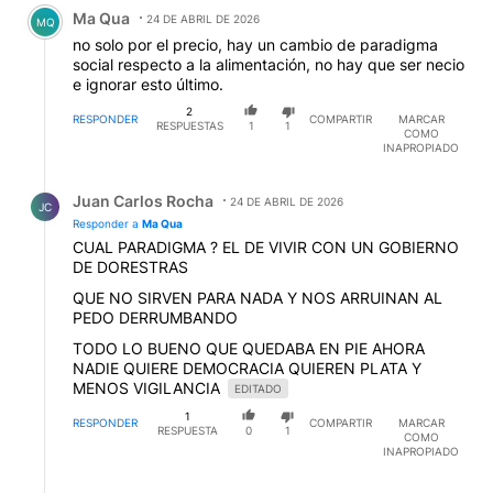
Comentario de Ma Qua.
Ma Qua
24 DE ABRIL DE 2026
MQ
no solo por el precio, hay un cambio de paradigma
social respecto a la alimentación, no hay que ser necio
e ignorar esto último.
2
RESPONDER
COMPARTIR
MARCAR
RESPUESTAS
1
1
COMO
INAPROPIADO
Respuesta de Juan Carlos Rocha.
Juan Carlos Rocha
24 DE ABRIL DE 2026
JC
Responder a
Ma Qua
CUAL PARADIGMA ? EL DE VIVIR CON UN GOBIERNO
DE DORESTRAS
QUE NO SIRVEN PARA NADA Y NOS ARRUINAN AL
PEDO DERRUMBANDO
TODO LO BUENO QUE QUEDABA EN PIE AHORA
NADIE QUIERE DEMOCRACIA QUIEREN PLATA Y
MENOS VIGILANCIA
EDITADO
1
RESPONDER
COMPARTIR
MARCAR
RESPUESTA
0
1
COMO
INAPROPIADO
Respuesta de Ma Qua.