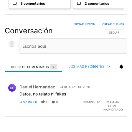
3 comentarios
2 comentarios
INICIAR SESIÓN
|
CREAR CUENTA
Conversación
SIGA ESTA CO
SEGUIR
LOS MÁS RECIENTES
TODOS LOS COMENTARIOS
39
Todos los comentarios
Comentario de Daniel Hernandez.
Daniel Hernandez
24 DE ABRIL DE 2026
DH
Datos, no relato ni fakes
RESPONDER
1
0
COMPARTIR
MARCAR
COMO
INAPROPIADO