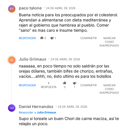
Comentario de paco talone.
paco talone
24 DE ABRIL DE 2026
PT
Buena noticia para los preocupados por el colesterol.
Aprendan a alimentarse con dieta mediterránea y
rajen al gobierno que hambrea al pueblo. Comer
"sano" es mas caro e insume tiempo.
RESPONDER
0
1
COMPARTIR
MARCAR
COMO
INAPROPIADO
Comentario de Julio Grimaux.
Julio Grimaux
24 DE ABRIL DE 2026
JG
naaaaaa, en poco tiempo no solo saldrán por las
orejas dólares, también bifes de chorizo, entrañas,
vacíos....ahhh, no, ésto ultimo es para los bolsillos
1
RESPONDER
COMPARTIR
MARCAR
RESPUESTA
3
1
COMO
INAPROPIADO
Respuesta de Daniel Hernandez.
Daniel Hernandez
24 DE ABRIL DE 2026
DH
Responder a
Julio Grimaux
Supo si toreate un buen Chori de carne maciza, así te
relajás un poco.