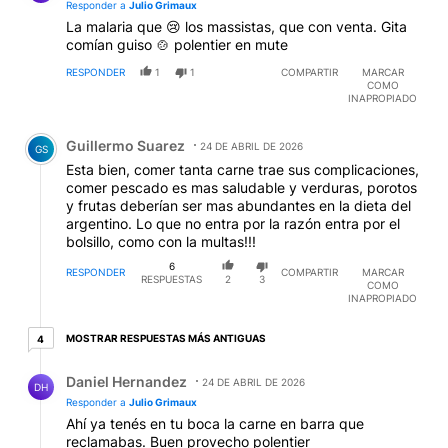
Responder a
Julio Grimaux
La malaria que 😢 los massistas, que con venta. Gita
comían guiso 🍲 polentier en mute
RESPONDER
1
1
COMPARTIR
MARCAR
COMO
INAPROPIADO
Comentario de Guillermo Suarez.
Guillermo Suarez
24 DE ABRIL DE 2026
GS
Esta bien, comer tanta carne trae sus complicaciones,
comer pescado es mas saludable y verduras, porotos
y frutas deberían ser mas abundantes en la dieta del
argentino. Lo que no entra por la razón entra por el
bolsillo, como con la multas!!!
6
RESPONDER
COMPARTIR
MARCAR
RESPUESTAS
2
3
COMO
INAPROPIADO
4 respuestas más antiguas
MOSTRAR RESPUESTAS MÁS ANTIGUAS
4
Respuesta de Daniel Hernandez.
Daniel Hernandez
24 DE ABRIL DE 2026
DH
Responder a
Julio Grimaux
Ahí ya tenés en tu boca la carne en barra que
reclamabas. Buen provecho polentier