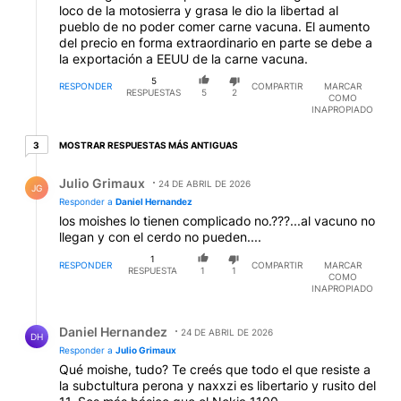
loco de la motosierra y grasa le dio la libertad al
pueblo de no poder comer carne vacuna. El aumento
del precio en forma extraordinario en parte se debe a
la exportación a EEUU de la carne vacuna.
5
RESPONDER
COMPARTIR
MARCAR
RESPUESTAS
5
2
COMO
INAPROPIADO
3 respuestas más antiguas
MOSTRAR RESPUESTAS MÁS ANTIGUAS
3
Respuesta de Julio Grimaux.
Julio Grimaux
24 DE ABRIL DE 2026
JG
Responder a
Daniel Hernandez
los moishes lo tienen complicado no.???...al vacuno no
llegan y con el cerdo no pueden....
1
RESPONDER
COMPARTIR
MARCAR
RESPUESTA
1
1
COMO
INAPROPIADO
Respuesta de Daniel Hernandez.
Daniel Hernandez
24 DE ABRIL DE 2026
DH
Responder a
Julio Grimaux
Qué moishe, tudo? Te creés que todo el que resiste a
la subctultura perona y naxxzi es libertario y rusito del