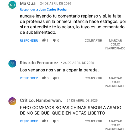
Ma Qua
24 DE ABRIL DE 2026
MQ
Responder a
Juan Carlos Rocha
aunque leyendo tu comentario repienso y sí, la falta
de proteinas en la primera infancia hace estragos. por
si no entendiste te lo aclaro, lo tuyo es un comentario
de subalimentado.
RESPONDER
1
0
COMPARTIR
MARCAR
COMO
INAPROPIADO
Comentario de Ricardo Fernandez.
Ricardo Fernandez
24 DE ABRIL DE 2026
RF
Los veganos nos van a copar la parada.
RESPONDER
0
1
COMPARTIR
MARCAR
COMO
INAPROPIADO
Comentario de Critico. Namberwan..
Critico. Namberwan.
24 DE ABRIL DE 2026
CN
PERO COMEMOS SOPAS CHINAS SABOR A ASADO
DE NO SE QUE. QUE BIEN VOTAS LIBERTO
RESPONDER
1
1
COMPARTIR
MARCAR
COMO
INAPROPIADO