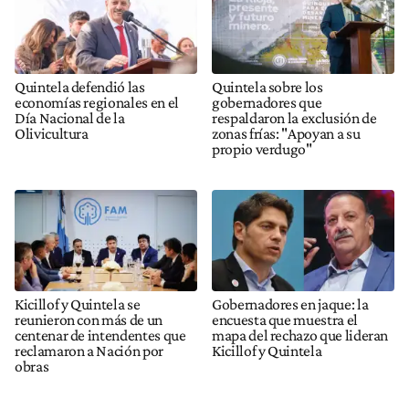
Quintela defendió las
Quintela sobre los
economías regionales en el
gobernadores que
Día Nacional de la
respaldaron la exclusión de
Olivicultura
zonas frías: "Apoyan a su
propio verdugo"
Kicillof y Quintela se
Gobernadores en jaque: la
reunieron con más de un
encuesta que muestra el
centenar de intendentes que
mapa del rechazo que lideran
reclamaron a Nación por
Kicillof y Quintela
obras