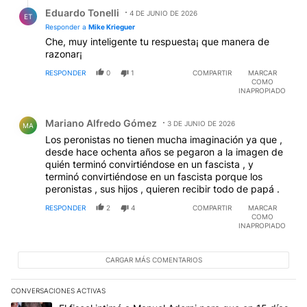
Respuesta de Eduardo Tonelli.
Eduardo Tonelli
4 DE JUNIO DE 2026
ET
Responder a
Mike Krieguer
Che, muy inteligente tu respuesta¡ que manera de
razonar¡
RESPONDER
0
1
COMPARTIR
MARCAR
COMO
INAPROPIADO
Comentario de Mariano Alfredo Gómez.
Mariano Alfredo Gómez
3 DE JUNIO DE 2026
MA
Los peronistas no tienen mucha imaginación ya que ,
desde hace ochenta años se pegaron a la imagen de
quién terminó convirtiéndose en un fascista , y
terminó convirtiéndose en un fascista porque los
peronistas , sus hijos , quieren recibir todo de papá .
RESPONDER
2
4
COMPARTIR
MARCAR
COMO
INAPROPIADO
CARGAR MÁS COMENTARIOS
CONVERSACIONES ACTIVAS
Este listado muestra los artículos con más comentarios en los últim