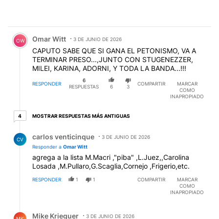
Comentario de Omar Witt.
Omar Witt
3 DE JUNIO DE 2026
OW
CAPUTO SABE QUE SI GANA EL PETONISMO, VA A
TERMINAR PRESO...,JUNTO CON STUGENEZZER,
MILEI, KARINA, ADORNI, Y TODA LA BANDA...!!!
6
RESPONDER
COMPARTIR
MARCAR
RESPUESTAS
6
3
COMO
INAPROPIADO
4 respuestas más antiguas
MOSTRAR RESPUESTAS MÁS ANTIGUAS
4
Respuesta de carlos venticinque.
carlos venticinque
3 DE JUNIO DE 2026
CV
Responder a
Omar Witt
agrega a la lista M.Macri ,"piba" ,L.Juez,,Carolina
Losada ,M.Pullaro,G.Scaglia,Cornejo ,Frigerio,etc.
RESPONDER
1
1
COMPARTIR
MARCAR
COMO
INAPROPIADO
Respuesta de Mike Krieguer.
Mike Krieguer
3 DE JUNIO DE 2026
MK