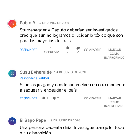
Comentario de Pablo R.
Pablo R
4 DE JUNIO DE 2026
PR
Sturzenegger y Caputo deberían ser investigados...
creo que aún no logramos dilucidar lo tóxico que son
para las mayorías del país...
1
RESPONDER
COMPARTIR
MARCAR
RESPUESTA
2
2
COMO
INAPROPIADO
Respuesta de Susu Eyheralde.
Susu Eyheralde
4 DE JUNIO DE 2026
SE
Responder a
Pablo R
Si no los juzgan y condenan vuelven en otro momento
a saquear y endeudar el país.
RESPONDER
2
2
COMPARTIR
MARCAR
COMO
INAPROPIADO
Comentario de El Sapo Pepe.
El Sapo Pepe
3 DE JUNIO DE 2026
ES
Una persona decente diría: Investigue tranquilo, todo
a su disposición.