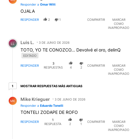
Responder a
Omar Witt
OJALA
RESPONDER
2
1
COMPARTIR
MARCAR
COMO
INAPROPIADO
Comentario de Luis L..
Luis L.
3 DE JUNIO DE 2026
LL
TOTO, YO TE CONOZCO... Devolvé el oro, delinQ
EDITADO
3
RESPONDER
COMPARTIR
MARCAR
RESPUESTAS
4
2
COMO
INAPROPIADO
1 respuesta más antiguas
MOSTRAR RESPUESTAS MÁS ANTIGUAS
1
Respuesta de Mike Krieguer.
Mike Krieguer
3 DE JUNIO DE 2026
MK
Responder a
Eduardo Tonelli
TONTELI ZODAPE DE ROFO
1
RESPONDER
COMPARTIR
MARCAR
RESPUESTA
2
1
COMO
INAPROPIADO