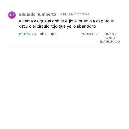
Todos los comentarios
Comentario de eduardo humberto.
eduardo humberto
4 DE JUNIO DE 2026
EH
el tema es que al gob lo elijio el pueblo a caputo el
circulo el circulo rojo que ya lo abandono
RESPONDER
2
1
COMPARTIR
MARCAR
COMO
INAPROPIADO