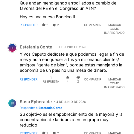
Que andan mendigando arrodillados a cambio de
favores del PE en el Congreso un ATN?
Hoy es una nueva Banelco II.
RESPONDER
2
2
COMPARTIR
MARCAR
COMO
INAPROPIADO
Comentario de Estefania Conte.
Estefania Conte
3 DE JUNIO DE 2026
EC
Y vos Caputo dedícate a qué podamos llegar a fin de
mes y no a enriquecer a tus ya millonarios clientes/
amigos/ "gente de bien", porque estás manejando la
economía de un país no una mesa de dinero.
1
RESPONDER
COMPARTIR
MARCAR
RESPUESTA
4
2
COMO
INAPROPIADO
Respuesta de Susu Eyheralde.
Susu Eyheralde
4 DE JUNIO DE 2026
SE
Responder a
Estefania Conte
Su objetivo es el empobrecimiento de la mayoría y la
concentración de la riqueza en un grupo muy
reducido
RESPONDER
2
2
COMPARTIR
MARCAR