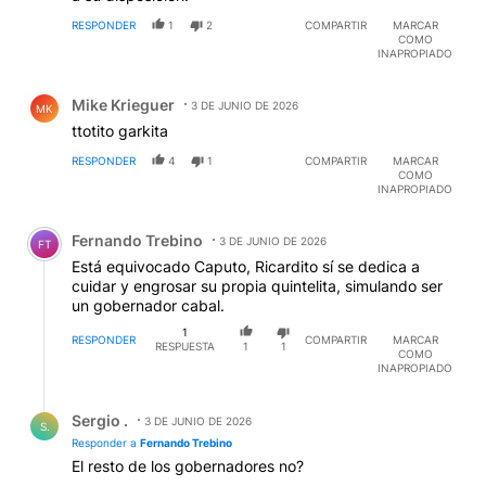
RESPONDER
1
2
COMPARTIR
MARCAR
COMO
INAPROPIADO
Comentario de Mike Krieguer.
Mike Krieguer
3 DE JUNIO DE 2026
MK
ttotito garkita
RESPONDER
4
1
COMPARTIR
MARCAR
COMO
INAPROPIADO
Comentario de Fernando Trebino.
Fernando Trebino
3 DE JUNIO DE 2026
FT
Está equivocado Caputo, Ricardito sí se dedica a
cuidar y engrosar su propia quintelita, simulando ser
un gobernador cabal.
1
RESPONDER
COMPARTIR
MARCAR
RESPUESTA
1
1
COMO
INAPROPIADO
Respuesta de Sergio ..
Sergio .
3 DE JUNIO DE 2026
S.
Responder a
Fernando Trebino
El resto de los gobernadores no?