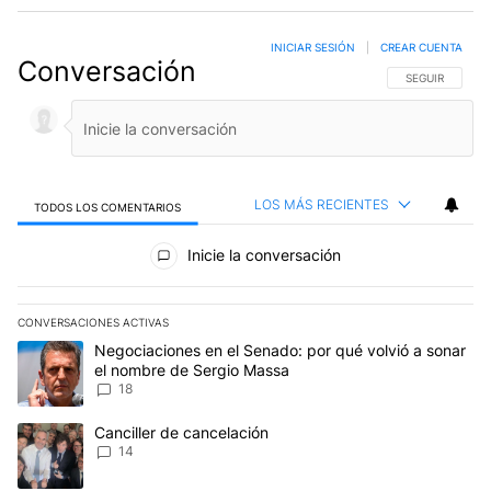
INICIAR SESIÓN
|
CREAR CUENTA
Conversación
SIGA ESTA CO
SEGUIR
LOS MÁS RECIENTES
TODOS LOS COMENTARIOS
Todos los comentarios
Inicie la conversación
CONVERSACIONES ACTIVAS
Este listado muestra los artículos con más comentarios en los últim
Un artículo de tendencia con el título "Negociaciones en el Sena
Negociaciones en el Senado: por qué volvió a sonar
el nombre de Sergio Massa
18
Un artículo de tendencia con el título "Canciller de cancelación" 
Canciller de cancelación
14