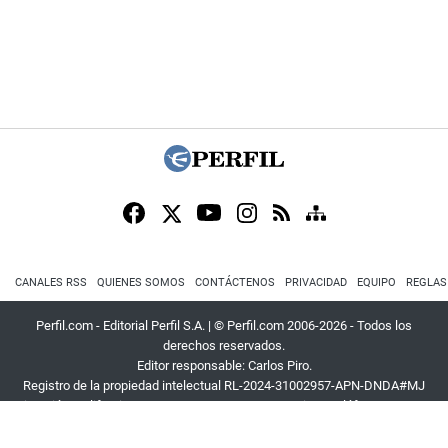
CANALES RSS
QUIENES SOMOS
CONTÁCTENOS
PRIVACIDAD
EQUIPO
REGLAS
Perfil.com - Editorial Perfil S.A.
| © Perfil.com 2006-2026 - Todos los
derechos reservados.
Editor responsable: Carlos Piro.
Registro de la propiedad intelectual RL-2024-31002957-APN-DNDA#MJ
Dirección:
California 2715
,
C1289ABI
,
CABA, Argentina
| Teléfono:
+54 9 11
3453 4567
| E-mail:
atencion@perfil.com