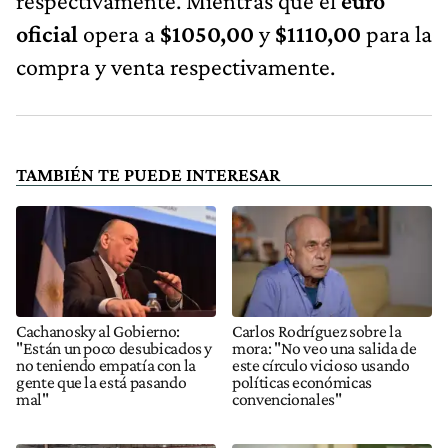
respectivamente. Mientras que el
euro
oficial
opera a
$1050,00
y
$1110,00
para la
compra y venta respectivamente.
TAMBIÉN TE PUEDE INTERESAR
Cachanosky al Gobierno:
Carlos Rodríguez sobre la
"Están un poco desubicados y
mora: "No veo una salida de
no teniendo empatía con la
este círculo vicioso usando
gente que la está pasando
políticas económicas
mal"
convencionales"