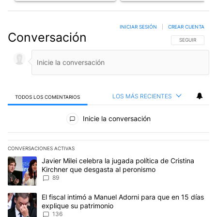
INICIAR SESIÓN
|
CREAR CUENTA
Conversación
SIGA ESTA CO
SEGUIR
LOS MÁS RECIENTES
TODOS LOS COMENTARIOS
Todos los comentarios
Inicie la conversación
CONVERSACIONES ACTIVAS
Este listado muestra los artículos con más comentarios en los últim
Un artículo de tendencia con el título "Javier Milei celebra la jug
Javier Milei celebra la jugada política de Cristina
Kirchner que desgasta al peronismo
89
Un artículo de tendencia con el título "El fiscal intimó a Manuel 
El fiscal intimó a Manuel Adorni para que en 15 días
explique su patrimonio
136