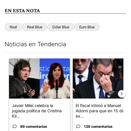
EN ESTA NOTA
Real
Real Blue
Dólar Blue
Euro Blue
Noticias en Tendencia
Este listado muestra los artículos con más comentarios en los últim
Un artículo de tendencia con el título "Javier Milei celebra la 
Un artículo de tendencia con e
Javier Milei celebra la
El fiscal intimó a Manuel
jugada política de Cristina
Adorni para que en 15 días
Kir...
ex...
89 comentarios
136 comentarios