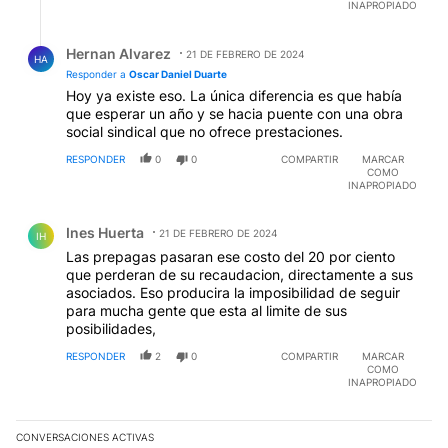
INAPROPIADO
Respuesta de Hernan Alvarez.
Hernan Alvarez
21 DE FEBRERO DE 2024
HA
Responder a
Oscar Daniel Duarte
Hoy ya existe eso. La única diferencia es que había
que esperar un año y se hacia puente con una obra
social sindical que no ofrece prestaciones.
RESPONDER
0
0
COMPARTIR
MARCAR
COMO
INAPROPIADO
Comentario de Ines Huerta.
Ines Huerta
21 DE FEBRERO DE 2024
IH
Las prepagas pasaran ese costo del 20 por ciento
que perderan de su recaudacion, directamente a sus
asociados. Eso producira la imposibilidad de seguir
para mucha gente que esta al limite de sus
posibilidades,
RESPONDER
2
0
COMPARTIR
MARCAR
COMO
INAPROPIADO
CONVERSACIONES ACTIVAS