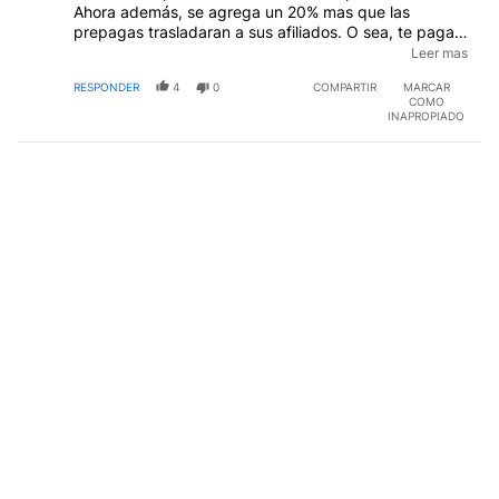
Ahora además, se agrega un 20% mas que las
prepagas trasladaran a sus afiliados. O sea, te pagas
tu salud y doblemente la salud publica, seria
Leer mas
equivalente a pagar dos veces el IVA. Si, ya se
RESPONDER
4
0
COMPARTIR
MARCAR
muchachos, tengo la libertad de abandonar la
COMO
prepaga cuando quiera. Nos vemos en los corsos.
INAPROPIADO