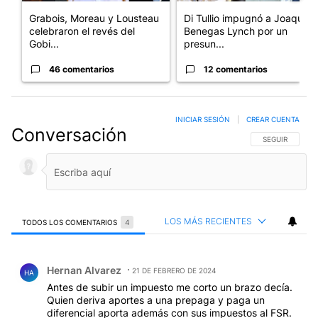
Grabois, Moreau y Lousteau
Di Tullio impugnó a Joaquín
celebraron el revés del
Benegas Lynch por un
Gobi...
presun...
46 comentarios
12 comentarios
INICIAR SESIÓN
|
CREAR CUENTA
Conversación
SIGA ESTA CO
SEGUIR
LOS MÁS RECIENTES
TODOS LOS COMENTARIOS
4
Todos los comentarios
Comentario de Hernan Alvarez.
Hernan Alvarez
21 DE FEBRERO DE 2024
HA
Antes de subir un impuesto me corto un brazo decía.
Quien deriva aportes a una prepaga y paga un
diferencial aporta además con sus impuestos al FSR.