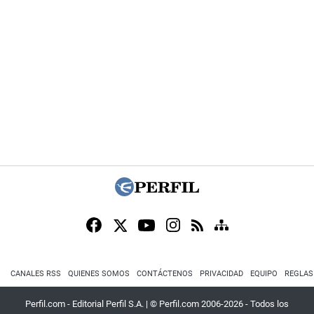
CANALES RSS
QUIENES SOMOS
CONTÁCTENOS
PRIVACIDAD
EQUIPO
REGLAS
Perfil.com - Editorial Perfil S.A.
| © Perfil.com 2006-2026 - Todos los