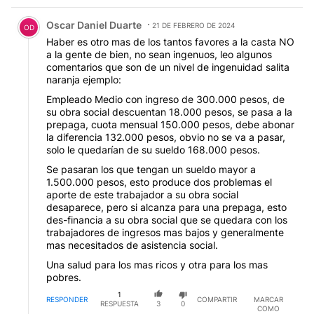
Comentario de Oscar Daniel Duarte.
Oscar Daniel Duarte
21 DE FEBRERO DE 2024
OD
Haber es otro mas de los tantos favores a la casta NO
a la gente de bien, no sean ingenuos, leo algunos
comentarios que son de un nivel de ingenuidad salita
naranja ejemplo:
Empleado Medio con ingreso de 300.000 pesos, de
su obra social descuentan 18.000 pesos, se pasa a la
prepaga, cuota mensual 150.000 pesos, debe abonar
la diferencia 132.000 pesos, obvio no se va a pasar,
solo le quedarían de su sueldo 168.000 pesos.
Se pasaran los que tengan un sueldo mayor a
1.500.000 pesos, esto produce dos problemas el
aporte de este trabajador a su obra social
desaparece, pero si alcanza para una prepaga, esto
des-financia a su obra social que se quedara con los
trabajadores de ingresos mas bajos y generalmente
mas necesitados de asistencia social.
Una salud para los mas ricos y otra para los mas
pobres.
1
RESPONDER
COMPARTIR
MARCAR
RESPUESTA
3
0
COMO