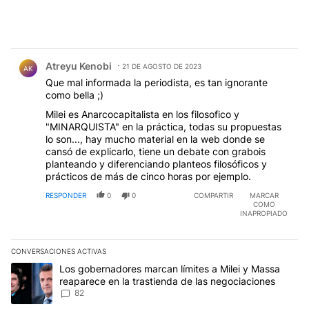
Comentario de Atreyu Kenobi.
Atreyu Kenobi
21 DE AGOSTO DE 2023
AK
Que mal informada la periodista, es tan ignorante
como bella ;)
Milei es Anarcocapitalista en los filosofico y
"MINARQUISTA" en la práctica, todas su propuestas
lo son..., hay mucho material en la web donde se
cansó de explicarlo, tiene un debate con grabois
planteando y diferenciando planteos filosóficos y
prácticos de más de cinco horas por ejemplo.
RESPONDER
0
0
COMPARTIR
MARCAR
COMO
INAPROPIADO
CONVERSACIONES ACTIVAS
Este listado muestra los artículos con más comentarios en los últim
Un artículo de tendencia con el título "Los gobernadores marcan l
Los gobernadores marcan límites a Milei y Massa
reaparece en la trastienda de las negociaciones
82