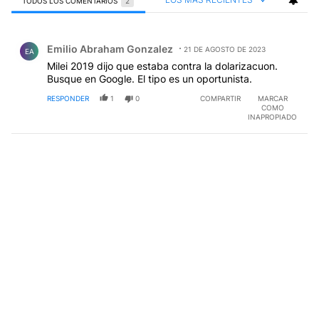
TODOS LOS COMENTARIOS
2
Todos los comentarios
Comentario de Emilio Abraham Gonzalez.
Emilio Abraham Gonzalez
21 DE AGOSTO DE 2023
EA
Milei 2019 dijo que estaba contra la dolarizacuon.
Busque en Google. El tipo es un oportunista.
RESPONDER
1
0
COMPARTIR
MARCAR
COMO
INAPROPIADO