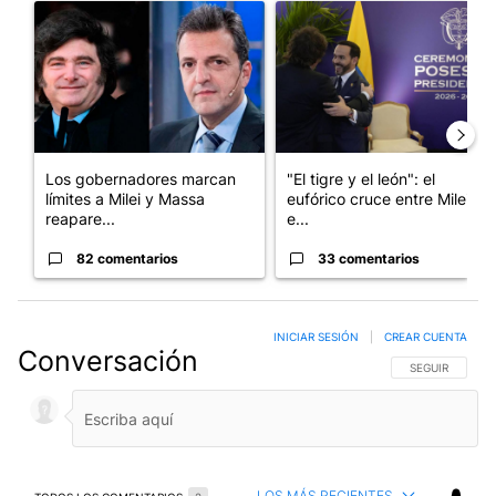
Un artículo de tendencia con el título "Los gobernadores marcan
Un artículo de tendencia con e
Los gobernadores marcan
"El tigre y el león": el
límites a Milei y Massa
eufórico cruce entre Milei y
reapare...
e...
82 comentarios
33 comentarios
INICIAR SESIÓN
|
CREAR CUENTA
Conversación
SIGA ESTA CO
SEGUIR
LOS MÁS RECIENTES