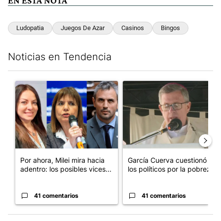
EN ESTA NOTA
Ludopatia
Juegos De Azar
Casinos
Bingos
Noticias en Tendencia
Este listado muestra los artículos con más comentarios en los últim
Un artículo de tendencia con el título "Por ahora, Milei mira ha
Un artículo de tendencia con e
Por ahora, Milei mira hacia
García Cuerva cuestionó a
adentro: los posibles vices...
los políticos por la pobreza
41 comentarios
41 comentarios