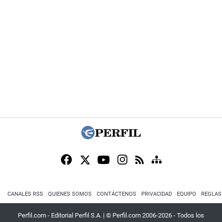
CANALES RSS
QUIENES SOMOS
CONTÁCTENOS
PRIVACIDAD
EQUIPO
REGLAS
Perfil.com - Editorial Perfil S.A.
| © Perfil.com 2006-2026 - Todos los