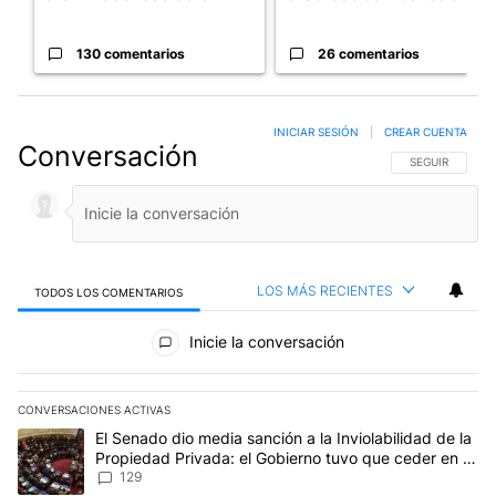
130 comentarios
26 comentarios
INICIAR SESIÓN
|
CREAR CUENTA
Conversación
SIGA ESTA CO
SEGUIR
LOS MÁS RECIENTES
TODOS LOS COMENTARIOS
Todos los comentarios
Inicie la conversación
CONVERSACIONES ACTIVAS
Este listado muestra los artículos con más comentarios en los últim
Un artículo de tendencia con el título "El Senado dio media sanci
El Senado dio media sanción a la Inviolabilidad de la
Propiedad Privada: el Gobierno tuvo que ceder en la
Ley del Manejo del Fuego
129