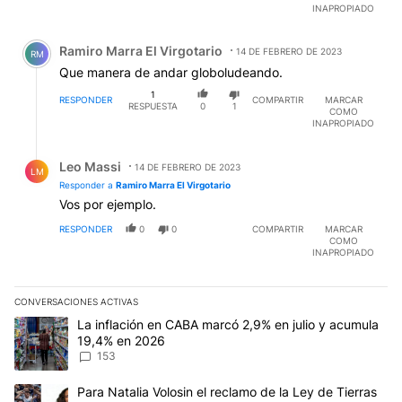
INAPROPIADO
Comentario de Ramiro Marra El Virgotario.
Ramiro Marra El Virgotario
14 DE FEBRERO DE 2023
RM
Que manera de andar globoludeando.
1
RESPONDER
COMPARTIR
MARCAR
RESPUESTA
0
1
COMO
INAPROPIADO
Respuesta de Leo Massi.
Leo Massi
14 DE FEBRERO DE 2023
LM
Responder a
Ramiro Marra El Virgotario
Vos por ejemplo.
RESPONDER
0
0
COMPARTIR
MARCAR
COMO
INAPROPIADO
CONVERSACIONES ACTIVAS
Este listado muestra los artículos con más comentarios en los últim
Un artículo de tendencia con el título "La inflación en CABA mar
La inflación en CABA marcó 2,9% en julio y acumula
19,4% en 2026
153
Un artículo de tendencia con el título "Para Natalia Volosin el re
Para Natalia Volosin el reclamo de la Ley de Tierras