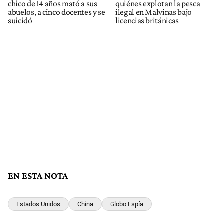
chico de 14 años mató a sus
quiénes explotan la pesca
abuelos, a cinco docentes y se
ilegal en Malvinas bajo
suicidó
licencias británicas
EN ESTA NOTA
Estados Unidos
China
Globo Espía