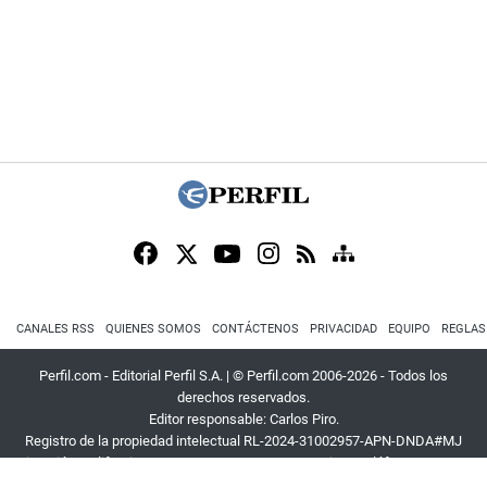
CANALES RSS
QUIENES SOMOS
CONTÁCTENOS
PRIVACIDAD
EQUIPO
REGLAS
Perfil.com - Editorial Perfil S.A.
| © Perfil.com 2006-2026 - Todos los
derechos reservados.
Editor responsable: Carlos Piro.
Registro de la propiedad intelectual RL-2024-31002957-APN-DNDA#MJ
Dirección:
California 2715
,
C1289ABI
,
CABA, Argentina
| Teléfono:
+54 9 11
3453 4567
| E-mail:
atencion@perfil.com