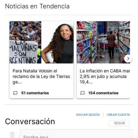
Noticias en Tendencia
Este listado muestra los artículos con más comentarios en los últim
Un artículo de tendencia con el título "Para Natalia Volosin el
Un artículo de tendencia con 
Para Natalia Volosin el
La inflación en CABA marcó
reclamo de la Ley de Tierras
2,9% en julio y acumula
ge...
19,4...
51 comentarios
154 comentarios
INICIAR SESIÓN
|
CREAR CUENTA
Conversación
SIGA ESTA CO
SEGUIR