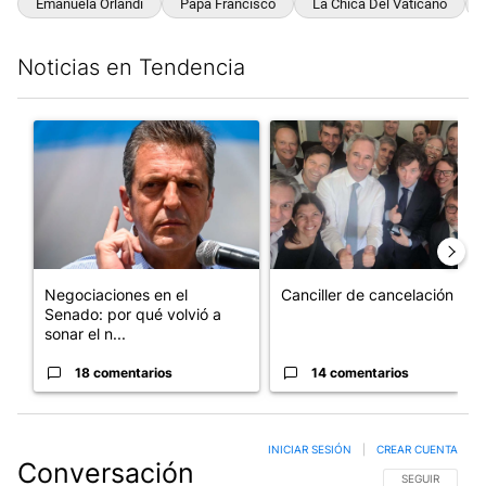
Emanuela Orlandi
Papa Francisco
La Chica Del Vaticano
Noticias en Tendencia
Este listado muestra los artículos con más comentarios en los últim
Un artículo de tendencia con el título "Negociaciones en el Se
Un artículo de tendencia con e
Negociaciones en el
Canciller de cancelación
Senado: por qué volvió a
sonar el n...
18 comentarios
14 comentarios
INICIAR SESIÓN
|
CREAR CUENTA
Conversación
SIGA ESTA CO
SEGUIR