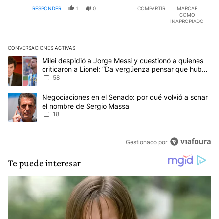
RESPONDER
1
0
COMPARTIR
MARCAR
COMO
INAPROPIADO
CONVERSACIONES ACTIVAS
Este listado muestra los artículos con más comentarios en los últim
Un artículo de tendencia con el título "Milei despidió a Jorge Mes
Milei despidió a Jorge Messi y cuestionó a quienes
criticaron a Lionel: “Da vergüenza pensar que hubo
anti-Messi”
58
Un artículo de tendencia con el título "Negociaciones en el Sena
Negociaciones en el Senado: por qué volvió a sonar
el nombre de Sergio Massa
18
Gestionado por