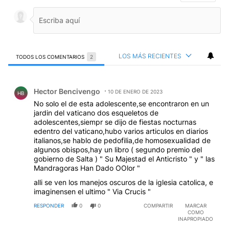
LOS MÁS RECIENTES
TODOS LOS COMENTARIOS
2
Todos los comentarios
Comentario de Hector Bencivengo.
Hector Bencivengo
10 DE ENERO DE 2023
HB
No solo el de esta adolescente,se encontraron en un
jardin del vaticano dos esqueletos de
adolescentes,siempr se dijo de fiestas nocturnas
edentro del vaticano,hubo varios articulos en diarios
italianos,se hablo de pedofilia,de homosexualidad de
algunos obispos,hay un libro ( segundo premio del
gobierno de Salta ) " Su Majestad el Anticristo " y " las
Mandragoras Han Dado OOlor "
alli se ven los manejos oscuros de la iglesia catolica, e
imaginensen el ultimo " Via Crucis "
RESPONDER
0
0
COMPARTIR
MARCAR
COMO
INAPROPIADO