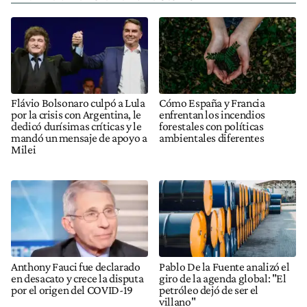
Flávio Bolsonaro culpó a Lula
Cómo España y Francia
por la crisis con Argentina, le
enfrentan los incendios
dedicó durísimas críticas y le
forestales con políticas
mandó un mensaje de apoyo a
ambientales diferentes
Milei
Anthony Fauci fue declarado
Pablo De la Fuente analizó el
en desacato y crece la disputa
giro de la agenda global: "El
por el origen del COVID-19
petróleo dejó de ser el
villano"