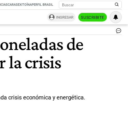
ICIAS
CARAS
EXITOÍNA
PERFIL BRASIL
INGRESAR
SUSCRIBITE
Ll
toneladas de
a
Cu
las
la crisis
do
de
Ch
|
Eu
nda crisis económica y energética.