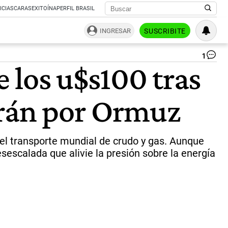
ICIAS
CARAS
EXITOÍNA
PERFIL BRASIL
INGRESAR
SUSCRIBITE
1
Ge
e los u$s100 tras
Itu
“El
me
Irán por Ormuz
es
pr
pa
un
in
 el transporte mundial de crudo y gas. Aunque
de
escalada que alivie la presión sobre la energía
las
hos
de
la
te
y
en
la