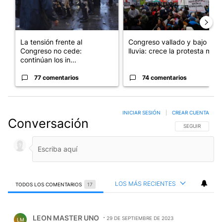
La tensión frente al
Congreso vallado y bajo la
Congreso no cede:
lluvia: crece la protesta mi...
continúan los in...
77 comentarios
74 comentarios
INICIAR SESIÓN
|
CREAR CUENTA
Conversación
SIGA ESTA CO
SEGUIR
LOS MÁS RECIENTES
TODOS LOS COMENTARIOS
17
Todos los comentarios
Comentario de LEON MASTER UNO.
LEON MASTER UNO
29 DE SEPTIEMBRE DE 2023
LM