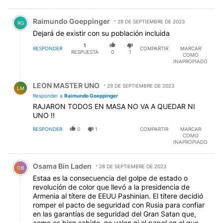
participo en la entrega de judios al Reich, como
Comentario de Raimundo Goeppinger.
olvidandose de su pasado. Hagan su busqueda.
Raimundo Goeppinger
28 DE SEPTIEMBRE DE 2023
RG
Dejará de existir con su población incluida
1
RESPONDER
COMPARTIR
MARCAR
RESPUESTA
0
1
COMO
INAPROPIADO
Respuesta de LEON MASTER UNO.
LEON MASTER UNO
29 DE SEPTIEMBRE DE 2023
LM
Responder a
Raimundo Goeppinger
RAJARON TODOS EN MASA NO VA A QUEDAR NI
UNO !!
RESPONDER
0
1
COMPARTIR
MARCAR
COMO
INAPROPIADO
Comentario de Osama Bin Laden.
Osama Bin Laden
28 DE SEPTIEMBRE DE 2023
OB
Estaa es la consecuencia del golpe de estado o
revolución de color que llevó a la presidencia de
Armenia al títere de EEUU Pashinian. El títere decidió
romper el pacto de seguridad con Rusia para confiar
en las garantías de seguridad del Gran Satan que,
como es bien sabido, no valen ni el papel en el que