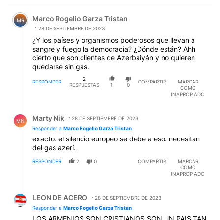
Comentario de Marco Rogelio Garza Tristan.
Marco Rogelio Garza Tristan
MR
28 DE SEPTIEMBRE DE 2023
¿Y los países y organismos poderosos que llevan a
sangre y fuego la democracia? ¿Dónde están? Ahh
cierto que son clientes de Azerbaiyán y no quieren
quedarse sin gas.
2
RESPONDER
COMPARTIR
MARCAR
RESPUESTAS
1
0
COMO
INAPROPIADO
Respuesta de Marty Nik.
Marty Nik
28 DE SEPTIEMBRE DE 2023
MN
Responder a
Marco Rogelio Garza Tristan
exacto. el silencio europeo se debe a eso. necesitan
del gas azerí.
RESPONDER
2
0
COMPARTIR
MARCAR
COMO
INAPROPIADO
Respuesta de LEON DE ACERO.
LEON DE ACERO
28 DE SEPTIEMBRE DE 2023
Responder a
Marco Rogelio Garza Tristan
LOS ARMENIOS SON CRISTIANOS SON UN PAIS TAN