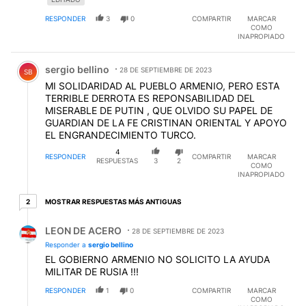
RESPONDER
3
0
COMPARTIR
MARCAR
COMO
INAPROPIADO
Comentario de sergio bellino.
sergio bellino
28 DE SEPTIEMBRE DE 2023
SB
MI SOLIDARIDAD AL PUEBLO ARMENIO, PERO ESTA
TERRIBLE DERROTA ES REPONSABILIDAD DEL
MISERABLE DE PUTIN , QUE OLVIDO SU PAPEL DE
GUARDIAN DE LA FE CRISTINAN ORIENTAL Y APOYO
EL ENGRANDECIMIENTO TURCO.
4
RESPONDER
COMPARTIR
MARCAR
RESPUESTAS
3
2
COMO
INAPROPIADO
2 respuestas más antiguas
MOSTRAR RESPUESTAS MÁS ANTIGUAS
2
Respuesta de LEON DE ACERO.
LEON DE ACERO
28 DE SEPTIEMBRE DE 2023
Responder a
sergio bellino
EL GOBIERNO ARMENIO NO SOLICITO LA AYUDA
MILITAR DE RUSIA !!!
RESPONDER
1
0
COMPARTIR
MARCAR
COMO