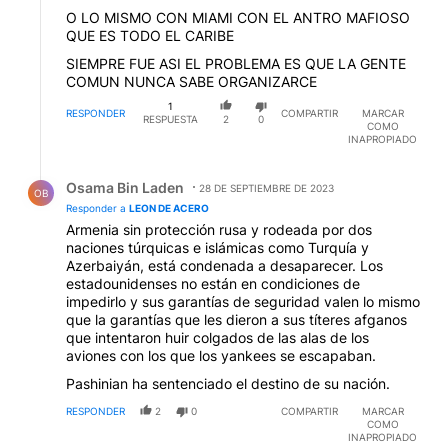
O LO MISMO CON MIAMI CON EL ANTRO MAFIOSO
QUE ES TODO EL CARIBE
SIEMPRE FUE ASI EL PROBLEMA ES QUE LA GENTE
COMUN NUNCA SABE ORGANIZARCE
1
RESPONDER
COMPARTIR
MARCAR
RESPUESTA
2
0
COMO
INAPROPIADO
Respuesta de Osama Bin Laden.
Osama Bin Laden
28 DE SEPTIEMBRE DE 2023
OB
Responder a
LEON DE ACERO
Armenia sin protección rusa y rodeada por dos
naciones túrquicas e islámicas como Turquía y
Azerbaiyán, está condenada a desaparecer. Los
estadounidenses no están en condiciones de
impedirlo y sus garantías de seguridad valen lo mismo
que la garantías que les dieron a sus títeres afganos
que intentaron huir colgados de las alas de los
aviones con los que los yankees se escapaban.
Pashinian ha sentenciado el destino de su nación.
RESPONDER
2
0
COMPARTIR
MARCAR
COMO
INAPROPIADO