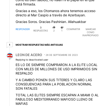
está firmada.
Gracias a eso, los Otomanos ahora tenemos acceso
directo al Mar Caspio a través de Azerbayan.
Gracias Soros. Gracias Pashinian. Allahuakbar
3
RESPONDER
COMPARTIR
MARCAR
RESPUESTAS
2
1
COMO
INAPROPIADO
1 respuesta más antiguas
MOSTRAR RESPUESTAS MÁS ANTIGUAS
1
Respuesta de LEON DE ACERO.
LEON DE ACERO
28 DE SEPTIEMBRE DE 2023
Replying to deactivated user
ES LO DE SIEMPRE COMPRARON A LA ELITE LOCAL
CON MILES DE MILLONES DE USD IMPRIMIDOS SIN
RESPALDO
Y A CAMBIO PONEN SUS TITERES Y CLARO LAS
CONSEUENCIAS PARA LA POBLACION NORMAL
SON FATALES
TOTAL LAS ELITES SIEMPRE ESCAPAN A MIAMI O AL
FABULOSO MEDITERRANEO MAFIOSO LLENO DE
MAFIAS