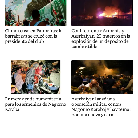
Clima tenso en Palmeiras: la
Conflicto entre Armenia y
barrabrava se cruzó con la
Azerbaiyán: 20 muertos en la
presidenta del club
explosión de un depósito de
combustible
Primera ayuda humanitaria
Azerbaiyán lanzó una
para los armenios de Nagorno
operación militar contra
Karabaj
Nagorno Karabaj y hay temor
por una nueva guerra