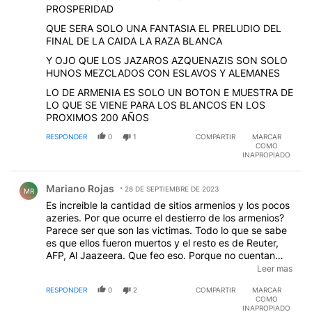
PROSPERIDAD
QUE SERA SOLO UNA FANTASIA EL PRELUDIO DEL
FINAL DE LA CAIDA LA RAZA BLANCA
Y OJO QUE LOS JAZAROS AZQUENAZIS SON SOLO
HUNOS MEZCLADOS CON ESLAVOS Y ALEMANES
LO DE ARMENIA ES SOLO UN BOTON E MUESTRA DE
LO QUE SE VIENE PARA LOS BLANCOS EN LOS
PROXIMOS 200 AÑOS
RESPONDER
0
1
COMPARTIR
MARCAR
COMO
INAPROPIADO
Comentario de Mariano Rojas.
Mariano Rojas
28 DE SEPTIEMBRE DE 2023
MR
Es increible la cantidad de sitios armenios y los pocos
azeries. Por que ocurre el destierro de los armenios?
Parece ser que son las victimas. Todo lo que se sabe
es que ellos fueron muertos y el resto es de Reuter,
AFP, Al Jaazeera. Que feo eso. Porque no cuentan
que a principios de 1900 se quiso formar la gran
Leer mas
Armenia y persiguieron azeries y judios. Al ver eso y el
RESPONDER
0
2
COMPARTIR
MARCAR
desprendimiento del imperio otomano, los turcos
COMO
vengaron la muerte de los azeries y judios. Armenia
INAPROPIADO