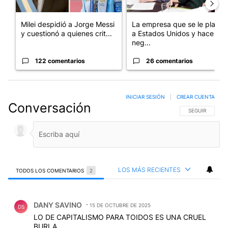
Milei despidió a Jorge Messi
La empresa que se le plantó
y cuestionó a quienes crit...
a Estados Unidos y hace
neg...
122 comentarios
26 comentarios
INICIAR SESIÓN
|
CREAR CUENTA
Conversación
SIGA ESTA CO
SEGUIR
LOS MÁS RECIENTES
TODOS LOS COMENTARIOS
2
Todos los comentarios
Comentario de DANY SAVINO.
DANY SAVINO
15 DE OCTUBRE DE 2025
DS
LO DE CAPITALISMO PARA TOIDOS ES UNA CRUEL
BURLA