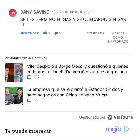
Comentario de DANY SAVINO.
DANY SAVINO
15 DE OCTUBRE DE 2025
DS
SE LES TERMINO EL GAS Y SE QUEDARON SIN GAS
!!!
RESPONDER
0
0
COMPARTIR
MARCAR
COMO
INAPROPIADO
CONVERSACIONES ACTIVAS
Este listado muestra los artículos con más comentarios en los últim
Un artículo de tendencia con el título "Milei despidió a Jorge Mes
Milei despidió a Jorge Messi y cuestionó a quienes
criticaron a Lionel: “Da vergüenza pensar que hubo
anti-Messi”
122
Un artículo de tendencia con el título "La empresa que se le pla
La empresa que se le plantó a Estados Unidos y
hace negocios con China en Vaca Muerta
26
Gestionado por