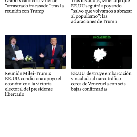
Grabois calificó a Milei de
Tras las dudas, Milei dijo que
"arrastrado fracasado" tras la
EE.UU seguirá apoyando
reunión con Trump
"salvo que volvamos a abrazar
al populismo": las
aclaraciones de Trump
Reunión Milei-Trump:
EE.UU. destruye embarcación
EE. UU. condiciona apoyo el
vinculada al narcotráfico
económico a la victoria
cerca de Venezuela con seis
electoral del presidente
bajas confirmadas
libertario