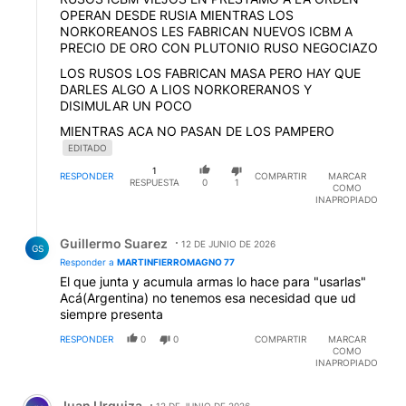
OPERAN DESDE RUSIA MIENTRAS LOS
NORKOREANOS LES FABRICAN NUEVOS ICBM A
PRECIO DE ORO CON PLUTONIO RUSO NEGOCIAZO
LOS RUSOS LOS FABRICAN MASA PERO HAY QUE
DARLES ALGO A LIOS NORKORERANOS Y
DISIMULAR UN POCO
MIENTRAS ACA NO PASAN DE LOS PAMPERO
EDITADO
1
RESPONDER
COMPARTIR
MARCAR
RESPUESTA
0
1
COMO
INAPROPIADO
Respuesta de Guillermo Suarez.
Guillermo Suarez
12 DE JUNIO DE 2026
GS
Responder a
MARTINFIERROMAGNO 77
El que junta y acumula armas lo hace para "usarlas"
Acá(Argentina) no tenemos esa necesidad que ud
siempre presenta
RESPONDER
0
0
COMPARTIR
MARCAR
COMO
INAPROPIADO
Comentario de Juan Urquiza.
Juan Urquiza