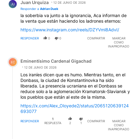
Juan Urquiza
12 DE JUNIO DE 2026
JU
Responder a
Adrian Duek
la soberbia va junto a la ignorancia, Aca informan de
la venta que están haciendo los ladrones eternos:
https://www.instagram.com/reels/DZYVml8AdvI/
RESPONDER
0
0
COMPARTIR
MARCAR
COMO
INAPROPIADO
Comentario de Eminentísimo Cardenal Gigachad.
Eminentísimo Cardenal Gigachad
EC
12 DE JUNIO DE 2026
Los iraníes dicen que es humo. Mientras tanto, en el
Donbass, la ciudad de Konstantinovka ha sido
liberada. La presencia ucraniana en el Donbass se
reduce solo a la aglomeración Kramatorsk-Slaviansk y
los pueblos que están al este de la misma.
https://x.com/Alex_Oloyede2/status/2065120639124
693077
1
RESPONDER
COMPARTIR
MARCAR
RESPUESTA
2
1
COMO
INAPROPIADO