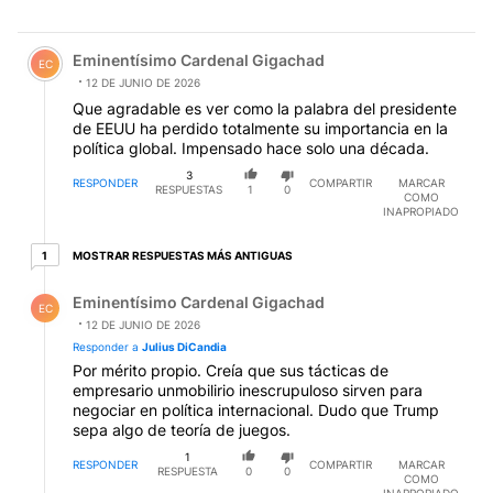
Comentario de Eminentísimo Cardenal Gigachad.
Eminentísimo Cardenal Gigachad
EC
12 DE JUNIO DE 2026
Que agradable es ver como la palabra del presidente
de EEUU ha perdido totalmente su importancia en la
política global. Impensado hace solo una década.
3
RESPONDER
COMPARTIR
MARCAR
RESPUESTAS
1
0
COMO
INAPROPIADO
1 respuesta más antiguas
MOSTRAR RESPUESTAS MÁS ANTIGUAS
1
Respuesta de Eminentísimo Cardenal Gigachad.
Eminentísimo Cardenal Gigachad
EC
12 DE JUNIO DE 2026
Responder a
Julius DiCandia
Por mérito propio. Creía que sus tácticas de
empresario unmobilirio inescrupuloso sirven para
negociar en política internacional. Dudo que Trump
sepa algo de teoría de juegos.
1
RESPONDER
COMPARTIR
MARCAR
RESPUESTA
0
0
COMO
INAPROPIADO