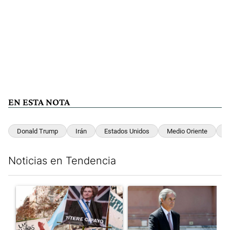
EN ESTA NOTA
Donald Trump
Irán
Estados Unidos
Medio Oriente
I
Noticias en Tendencia
Este listado muestra los artículos con más comentarios en los últim
Un artículo de tendencia con el título "El Gobierno perdió la pu
Un artículo de tendencia con e