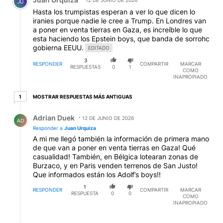
12 DE JUNIO DE 2026
JU
Hasta los trumpistas esperan a ver lo que dicen lo
iranies porque nadie le cree a Trump. En Londres van
a poner en venta tierras en Gaza, es increíble lo que
esta haciendo los Epstein boys, que banda de sorrohc
gobierna EEUU.
EDITADO
3
RESPONDER
COMPARTIR
MARCAR
RESPUESTAS
0
1
COMO
INAPROPIADO
1 respuesta más antiguas
MOSTRAR RESPUESTAS MÁS ANTIGUAS
1
Respuesta de Adrian Duek.
Adrian Duek
12 DE JUNIO DE 2026
AD
Responder a
Juan Urquiza
A mi me llegó también la información de primera mano
de que van a poner en venta tierras en Gaza! Qué
casualidad! También, en Bélgica lotearan zonas de
Burzaco, y en Paris venden terrenos de San Justo!
Que informados están los Adolf’s boys!!
1
RESPONDER
COMPARTIR
MARCAR
RESPUESTA
0
0
COMO
INAPROPIADO
Respuesta de Juan Urquiza.