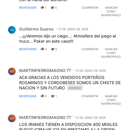
RESPONDER
1
0
COMPARTIR
MARCAR
COMO
INAPROPIADO
Comentario de Guillermo Suarez.
Guillermo Suarez
12 DE JUNIO DE 2026
GS
...¡¡¡Veremos dijo un ciego.... Atmosfera del juego al
truco... Poker en este caso!!!
RESPONDER
0
0
COMPARTIR
MARCAR
COMO
INAPROPIADO
Comentario de MARTINFIERROMAGNO 77.
MARTINFIERROMAGNO 77
12 DE JUNIO DE 2026
M7
ACA GRACIAS A LOS VENDIDOS PORTEÑOS
ROSARINOS Y CORDOBESES SOMOS UN CHISTE DE
NACION Y SIN FUTURO
EDITADO
RESPONDER
0
1
COMPARTIR
MARCAR
COMO
INAPROPIADO
Comentario de MARTINFIERROMAGNO 77.
MARTINFIERROMAGNO 77
12 DE JUNIO DE 2026
M7
LOS IRANIES TIENEN A DISPOSICION 400 MISILES
RUSOS ICBM VIEJOS EN PRESTAMO A LA ORDEN