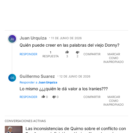
Comentario de Juan Urquiza.
Juan Urquiza
11 DE JUNIO DE 2026
JU
Quién puede creer en las palabras del viejo Donny?
1
RESPONDER
COMPARTIR
MARCAR
RESPUESTA
3
2
COMO
INAPROPIADO
Respuesta de Guillermo Suarez.
Guillermo Suarez
12 DE JUNIO DE 2026
GS
Responder a
Juan Urquiza
Lo mismo ¿¿¿quién le dá valor a los Iranies???
RESPONDER
0
0
COMPARTIR
MARCAR
COMO
INAPROPIADO
CONVERSACIONES ACTIVAS
Este listado muestra los artículos con más comentarios en los últim
Un artículo de tendencia con el título "Las inconsistencias de Qui
Las inconsistencias de Quirno sobre el conflicto con