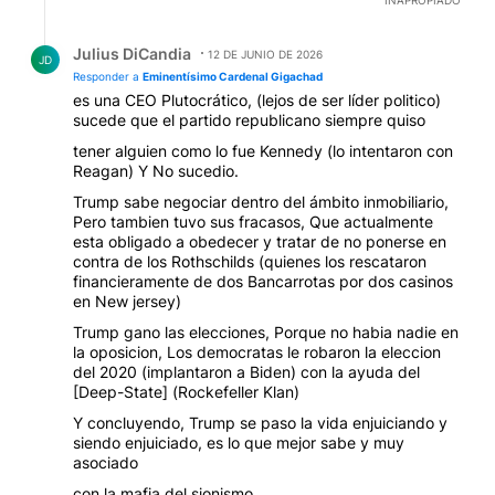
Respuesta de Julius DiCandia.
Julius DiCandia
12 DE JUNIO DE 2026
JD
Responder a
Eminentísimo Cardenal Gigachad
es una CEO Plutocrático, (lejos de ser líder politico)
sucede que el partido republicano siempre quiso
tener alguien como lo fue Kennedy (lo intentaron con
Reagan) Y No sucedio.
Trump sabe negociar dentro del ámbito inmobiliario,
Pero tambien tuvo sus fracasos, Que actualmente
esta obligado a obedecer y tratar de no ponerse en
contra de los Rothschilds (quienes los rescataron
financieramente de dos Bancarrotas por dos casinos
en New jersey)
Trump gano las elecciones, Porque no habia nadie en
la oposicion, Los democratas le robaron la eleccion
del 2020 (implantaron a Biden) con la ayuda del
[Deep-State] (Rockefeller Klan)
Y concluyendo, Trump se paso la vida enjuiciando y
siendo enjuiciado, es lo que mejor sabe y muy
asociado
con la mafia del sionismo.