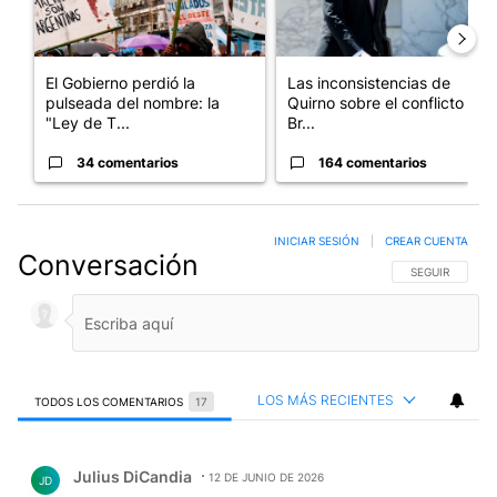
El Gobierno perdió la
Las inconsistencias de
pulseada del nombre: la
Quirno sobre el conflicto con
"Ley de T...
Br...
34 comentarios
164 comentarios
INICIAR SESIÓN
|
CREAR CUENTA
Conversación
SIGA ESTA CO
SEGUIR
LOS MÁS RECIENTES
TODOS LOS COMENTARIOS
17
Todos los comentarios
Comentario de Julius DiCandia.
Julius DiCandia
12 DE JUNIO DE 2026
JD