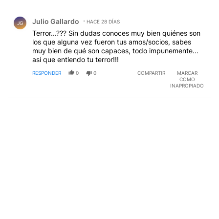
Todos los comentarios
Comentario de Julio Gallardo.
Julio Gallardo
HACE 28 DÍAS
JG
Terror...??? Sin dudas conoces muy bien quiénes son
los que alguna vez fueron tus amos/socios, sabes
muy bien de qué son capaces, todo impunemente...
así que entiendo tu terror!!!
RESPONDER
0
0
COMPARTIR
MARCAR
COMO
INAPROPIADO