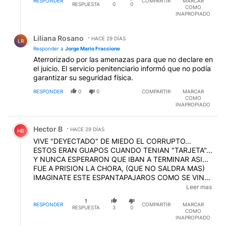
RESPONDER
COMPARTIR
MARCAR
RESPUESTA
0
0
COMO
INAPROPIADO
Respuesta de Liliana Rosano.
Liliana Rosano
HACE 29 DÍAS
LR
Responder a
Jorge Mario Fraccione
Aterrorizado por las amenazas para que no declare en
el juicio. El servicio penitenciario informó que no podía
garantizar su seguridad física.
RESPONDER
0
0
COMPARTIR
MARCAR
COMO
INAPROPIADO
Comentario de Hector B.
Hector B
HACE 29 DÍAS
HB
VIVE "DEYECTADO" DE MIEDO EL CORRUPTO...
ESTOS ERAN GUAPOS CUANDO TENIAN "TARJETA"...
Y NUNCA ESPERARON QUE IBAN A TERMINAR ASI...
FUE A PRISION LA CHORA, (QUE NO SALDRA MAS)
IMAGINATE ESTE ESPANTAPAJAROS COMO SE VINO
ABAJO CUANDO VIO ESO... LA VAS A SEGUIR
Leer mas
PASANDO MAL.
EDITADO
1
RESPONDER
COMPARTIR
MARCAR
RESPUESTA
3
0
COMO
INAPROPIADO