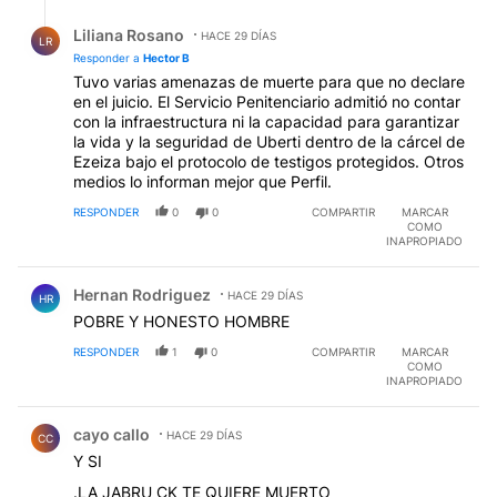
Respuesta de Liliana Rosano.
Liliana Rosano
HACE 29 DÍAS
LR
Responder a
Hector B
Tuvo varias amenazas de muerte para que no declare
en el juicio. El Servicio Penitenciario admitió no contar
con la infraestructura ni la capacidad para garantizar
la vida y la seguridad de Uberti dentro de la cárcel de
Ezeiza bajo el protocolo de testigos protegidos. Otros
medios lo informan mejor que Perfil.
RESPONDER
0
0
COMPARTIR
MARCAR
COMO
INAPROPIADO
Comentario de Hernan Rodriguez.
Hernan Rodriguez
HACE 29 DÍAS
HR
POBRE Y HONESTO HOMBRE
RESPONDER
1
0
COMPARTIR
MARCAR
COMO
INAPROPIADO
Comentario de cayo callo.
cayo callo
HACE 29 DÍAS
CC
Y SI
.LA JABRU CK TE QUIERE MUERTO