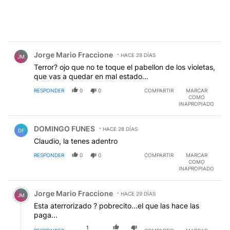
Comentario de Jorge Mario Fraccione.
Jorge Mario Fraccione
HACE 28 DÍAS
JM
Terror? ojo que no te toque el pabellon de los violetas,
que vas a quedar en mal estado...
RESPONDER
0
0
COMPARTIR
MARCAR
COMO
INAPROPIADO
Comentario de DOMINGO FUNES.
DOMINGO FUNES
HACE 28 DÍAS
DF
Claudio, la tenes adentro
RESPONDER
0
0
COMPARTIR
MARCAR
COMO
INAPROPIADO
Comentario de Jorge Mario Fraccione.
Jorge Mario Fraccione
HACE 29 DÍAS
JM
Esta aterrorizado ? pobrecito...el que las hace las
paga...
1