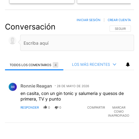
INICIAR SESIÓN
|
CREAR CUENTA
Conversación
SIGA ESTA CO
SEGUIR
LOS MÁS RECIENTES
TODOS LOS COMENTARIOS
4
Todos los comentarios
Comentario de Ronnie Reagan.
Ronnie Reagan
28 DE MAYO DE 2026
RR
en casita, con un gin tonic y salumeria y quesos de
primera, TV y punto
RESPONDER
0
0
COMPARTIR
MARCAR
COMO
INAPROPIADO