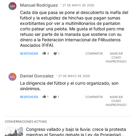
Comentario de Manuel Rodriguez.
Manuel Rodriguez
27 DE MAYO DE 2026
MR
Cada dia que pasa se pone al descubierto la mafia del
futbol y la estupidez de hinchas que pagan sumas
exorbitantes por ver a multimillonarios de pantalon
corto patear una pelota. Me gusta el futbol pero rme
rehuso ser parte de la manada que sostiene con su
dinero a la Federacion Internacional de Filibusteros
Asociados (FIFA).
RESPONDER
4
1
COMPARTIR
MARCAR
COMO
INAPROPIADO
Comentario de Daniel Gonzalez.
Daniel Gonzalez
27 DE MAYO DE 2026
DG
La dirigencia del fútbol y el curro organizado, son
sinónimos.
RESPONDER
1
1
COMPARTIR
MARCAR
COMO
INAPROPIADO
CONVERSACIONES ACTIVAS
Este listado muestra los artículos con más comentarios en los últim
Un artículo de tendencia con el título "Congreso vallado y bajo la
Congreso vallado y bajo la lluvia: crece la protesta
mientras el Senado debate la Ley de Propiedad