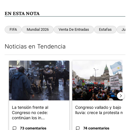
EN ESTA NOTA
FIFA
Mundial 2026
Venta De Entradas
Estafas
Just
Noticias en Tendencia
Este listado muestra los artículos con más comentarios en los últim
Un artículo de tendencia con el título "La tensión frente al Con
Un artículo de tendencia con e
La tensión frente al
Congreso vallado y bajo la
Congreso no cede:
lluvia: crece la protesta mi...
continúan los in...
73 comentarios
74 comentarios