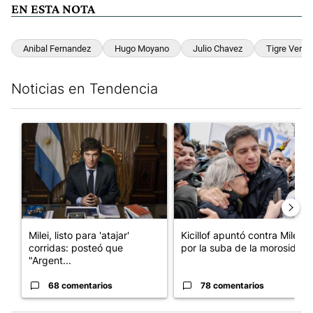
EN ESTA NOTA
Anibal Fernandez
Hugo Moyano
Julio Chavez
Tigre Veron
Noticias en Tendencia
Este listado muestra los artículos con más comentarios en los últim
Un artículo de tendencia con el título "Milei, listo para 'atajar
Un artículo de tendencia con el
Milei, listo para 'atajar'
Kicillof apuntó contra Milei
corridas: posteó que
por la suba de la morosida...
"Argent...
68 comentarios
78 comentarios