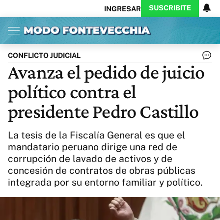
SUSCRIBITE
INGRESAR
Inicio
Ahora
Opinión
Actualidad
Política
Economía
Columnistas
Política
Pymes
Salud
CONFLICTO JUDICIAL
Ciencia
Protagonistas
Tecnología
Avanza el pedido de juicio
Cultura
Arte
Educación
político contra el
Internacional
Clima
Deportes
CARAS
Exitoina
Turismo
presidente Pedro Castillo
Videos
Córdoba
Reperfilar
Business
Noticias
Caras
La tesis de la Fiscalía General es que el
Exitoina
Gaming
Vivo
mandatario peruano dirige una red de
corrupción de lavado de activos y de
Diario del Juicio
concesión de contratos de obras públicas
integrada por su entorno familiar y político.