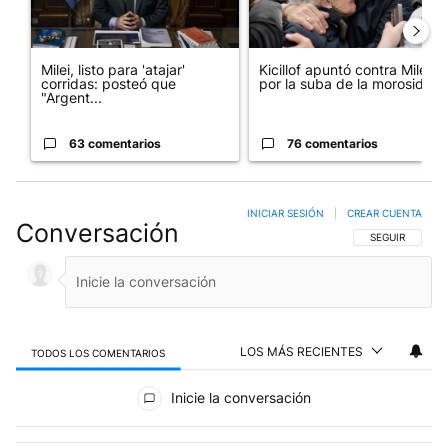
Milei, listo para 'atajar'
Kicillof apuntó contra Milei
corridas: posteó que
por la suba de la morosida...
"Argent...
63 comentarios
76 comentarios
INICIAR SESIÓN
|
CREAR CUENTA
Conversación
SIGA ESTA CO
SEGUIR
LOS MÁS RECIENTES
TODOS LOS COMENTARIOS
Todos los comentarios
Inicie la conversación