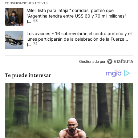
CONVERSACIONES ACTIVAS
Este listado muestra los artículos con más comentarios en los últim
Un artículo de tendencia con el título "Milei, listo para 'atajar' 
Milei, listo para 'atajar' corridas: posteó que
"Argentina tendrá entre US$ 60 y 70 mil millones"
63
Un artículo de tendencia con el título "Los aviones F 16 sobrevola
Los aviones F 16 sobrevolarán el centro porteño y el
lunes participarán de la celebración de la Fuerza
74
Aérea
Gestionado por