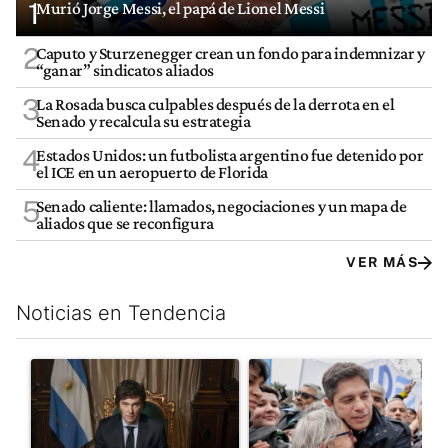
1
Murió Jorge Messi, el papá de Lionel Messi
2
Caputo y Sturzenegger crean un fondo para indemnizar y
“ganar” sindicatos aliados
3
La Rosada busca culpables después de la derrota en el
Senado y recalcula su estrategia
4
Estados Unidos: un futbolista argentino fue detenido por
el ICE en un aeropuerto de Florida
5
Senado caliente: llamados, negociaciones y un mapa de
aliados que se reconfigura
VER MÁS
Noticias en Tendencia
Este listado muestra los artículos con más comentarios en los últim
Un artículo de tendencia con el título "Milei, listo para 'atajar
Un artículo de tendencia con el