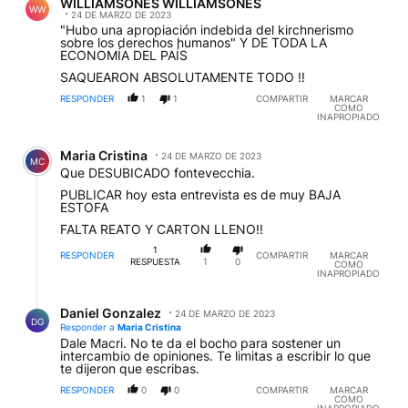
WILLIAMSONES WILLIAMSONES
WW
24 DE MARZO DE 2023
"Hubo una apropiación indebida del kirchnerismo
sobre los derechos humanos" Y DE TODA LA
ECONOMÍA DEL PAÍS
SAQUEARON ABSOLUTAMENTE TODO !!
RESPONDER
1
1
COMPARTIR
MARCAR
COMO
INAPROPIADO
Comentario de Maria Cristina.
Maria Cristina
24 DE MARZO DE 2023
MC
Que DESUBICADO fontevecchia.
PUBLICAR hoy esta entrevista es de muy BAJA
ESTOFA
FALTA REATO Y CARTON LLENO!!
1
RESPONDER
COMPARTIR
MARCAR
RESPUESTA
1
0
COMO
INAPROPIADO
Respuesta de Daniel Gonzalez.
Daniel Gonzalez
24 DE MARZO DE 2023
DG
Responder a
Maria Cristina
Dale Macri. No te da el bocho para sostener un
intercambio de opiniones. Te limitas a escribir lo que
te dijeron que escribas.
RESPONDER
0
0
COMPARTIR
MARCAR
COMO