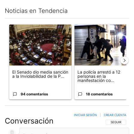
Noticias en Tendencia
Este listado muestra los artículos con más comentarios en los últim
Un artículo de tendencia con el título "El Senado dio media san
Un artículo de tendencia con e
El Senado dio media sanción
La policía arrestó a 12
a la Inviolabilidad de la P...
personas en la
manifestación co...
94 comentarios
18 comentarios
INICIAR SESIÓN
|
CREAR CUENTA
Conversación
SIGA ESTA CO
SEGUIR