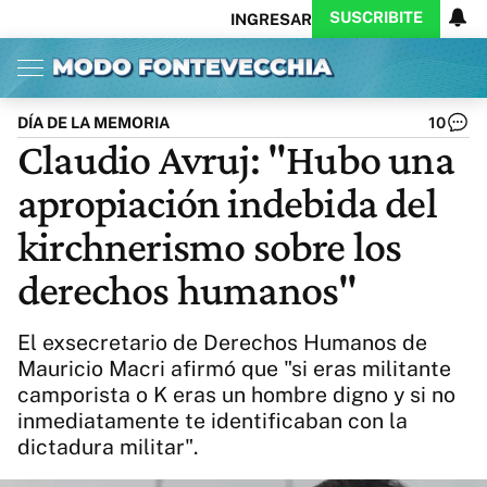
SUSCRIBITE
INGRESAR
Inicio
Ahora
Opinión
Actualidad
Política
Economía
Columnistas
Política
Pymes
Salud
DÍA DE LA MEMORIA
10
Ciencia
Protagonistas
Tecnología
Claudio Avruj: "Hubo una
Cultura
Arte
Educación
apropiación indebida del
Internacional
Clima
Deportes
CARAS
Exitoina
Turismo
kirchnerismo sobre los
Videos
Córdoba
Reperfilar
derechos humanos"
Business
Noticias
Caras
Exitoina
Gaming
Vivo
El exsecretario de Derechos Humanos de
Diario del Juicio
Mauricio Macri afirmó que "si eras militante
camporista o K eras un hombre digno y si no
inmediatamente te identificaban con la
dictadura militar".