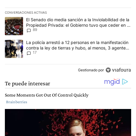
CONVERSACIONES ACTIVAS
Este listado muestra los artículos con más comentarios en los últim
Un artículo de tendencia con el título "El Senado dio media sanci
El Senado dio media sanción a la Inviolabilidad de la
Propiedad Privada: el Gobierno tuvo que ceder en la
89
Ley del Manejo del Fuego
Un artículo de tendencia con el título "La policía arrestó a 12 per
La policía arrestó a 12 personas en la manifestación
contra la ley de tierras y hubo, al menos, 3 agentes
17
heridos
Gestionado por