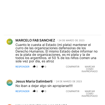
Comentario de MARCELO FAB SANCHEZ.
MARCELO FAB SANCHEZ
24 DE MARZO DE 2023
MF
Cuanto le cuesta al Estado (mi plata) mantener el
curro de las organizaciones defensoras de los
Derecho Humanos. El mismo Estado debe informar no
es la plata de organizaciones, es mi plata y la de
todos los argentinos. el 50 % de los niños comen una
sola vez por día, es atroz
RESPONDER
0
0
COMPARTIR
MARCAR
COMO
INAPROPIADO
Comentario de Jesus Maria Galimberti.
Jesus Maria Galimberti
24 DE MARZO DE 2023
JM
No iban a dejar algo sin apropiarse!!!!
RESPONDER
0
0
COMPARTIR
MARCAR
COMO
INAPROPIADO
Comentario de WILLIAMSONES WILLIAMSONES.