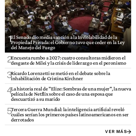
1
El Senado dio media sanción a la Inviolabilidad de la
Propiedad Privada: el Gobierno tuvo que ceder en la Ley
del Manejo del Fuego
2
Encuesta rumbo a 2027: cuatro consultoras midieron el
desgaste de Milei y la crisis de liderazgo en el peronismo
3
Ricardo Lorenzetti se metió en el debate sobre la
inhabilitación de Cristina Kirchner
4
La historia real de "Elize: Sombras de una mujer", la nueva
película de Netflix sobre el caso de una esposa que
descuartizó a su marido
5
Tercera Guerra Mundial: la inteligencia artificial reveló
cuáles serían los primeros países latinoamericanos en ser
derrotados
VER MÁS