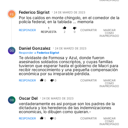
INAPROPIADO
Comentario de Federico Sigrist.
Federico Sigrist
24 DE MARZO DE 2023
FS
Por los caídos en monte chingolo, en el comedor de la
policía federal, en la tablada ... memoria
1
RESPONDER
COMPARTIR
MARCAR
RESPUESTA
2
0
COMO
INAPROPIADO
Respuesta de Daniel Gonzalez.
Daniel Gonzalez
24 DE MARZO DE 2023
DG
Responder a
Federico Sigrist
Te olvidaste de Formosa y Azul, donde fueron
asesinados soldados conscriptos, y cuyas familias
tuvieron que esperar hasta el gobierno de Macri para
recibir reconocimiento y una pequeña compensación
económica por su irreparable pérdida.
RESPONDER
0
0
COMPARTIR
MARCAR
COMO
INAPROPIADO
Comentario de Oscar Del.
Oscar Del
24 DE MARZO DE 2023
OD
verdaderamente es asi porque son los padres de la
dictadura y los herederos de las indemnizaciones
economicas, lo dibujen como quieran.-
RESPONDER
1
0
COMPARTIR
MARCAR
COMO
INAPROPIADO