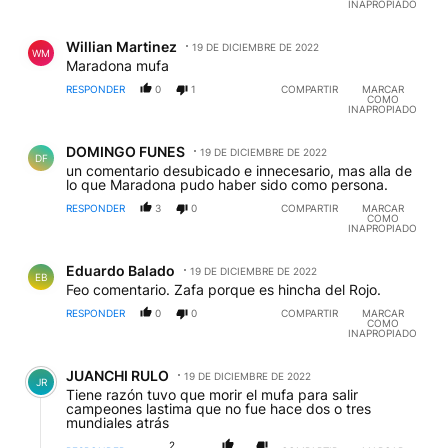
INAPROPIADO
Comentario de Willian Martinez.
Willian Martinez
19 DE DICIEMBRE DE 2022
WM
Maradona mufa
RESPONDER
0
1
COMPARTIR
MARCAR
COMO
INAPROPIADO
Comentario de DOMINGO FUNES.
DOMINGO FUNES
19 DE DICIEMBRE DE 2022
DF
un comentario desubicado e innecesario, mas alla de
lo que Maradona pudo haber sido como persona.
RESPONDER
3
0
COMPARTIR
MARCAR
COMO
INAPROPIADO
Comentario de Eduardo Balado.
Eduardo Balado
19 DE DICIEMBRE DE 2022
EB
Feo comentario. Zafa porque es hincha del Rojo.
RESPONDER
0
0
COMPARTIR
MARCAR
COMO
INAPROPIADO
Comentario de JUANCHI RULO.
JUANCHI RULO
19 DE DICIEMBRE DE 2022
JR
Tiene razón tuvo que morir el mufa para salir
campeones lastima que no fue hace dos o tres
mundiales atrás
2