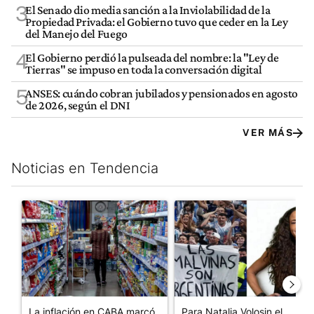
3
El Senado dio media sanción a la Inviolabilidad de la
Propiedad Privada: el Gobierno tuvo que ceder en la Ley
del Manejo del Fuego
4
El Gobierno perdió la pulseada del nombre: la "Ley de
Tierras" se impuso en toda la conversación digital
5
ANSES: cuándo cobran jubilados y pensionados en agosto
de 2026, según el DNI
VER MÁS
Noticias en Tendencia
Este listado muestra los artículos con más comentarios en los últim
Un artículo de tendencia con el título "La inflación en CABA m
Un artículo de tendencia con e
La inflación en CABA marcó
Para Natalia Volosin el