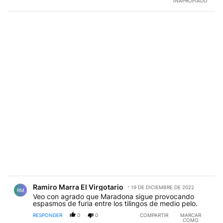
INAPROPIADO
Comentario de Ramiro Marra El Virgotario.
Ramiro Marra El Virgotario
19 DE DICIEMBRE DE 2022
RM
Veo con agrado que Maradona sigue provocando
espasmos de furia entre los tilingos de medio pelo.
RESPONDER
0
0
COMPARTIR
MARCAR
COMO