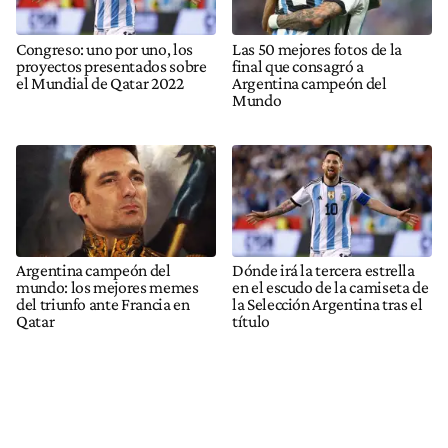
Congreso: uno por uno, los
Las 50 mejores fotos de la
proyectos presentados sobre
final que consagró a
el Mundial de Qatar 2022
Argentina campeón del
Mundo
Argentina campeón del
Dónde irá la tercera estrella
mundo: los mejores memes
en el escudo de la camiseta de
del triunfo ante Francia en
la Selección Argentina tras el
Qatar
título