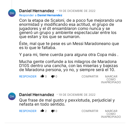
Respuesta de Daniel Hernandez.
Daniel Hernandez
19 DE DICIEMBRE DE 2022
DH
Responder a
Daniel Hernandez
Con la etapa de Scaloni, de a poco fue mejorando una
enormidad y modificando esa actitud, el grupo de
jugadores y el dt ensamblaron como nunca y se
generó un grupo y ambiente espectacular entre los
que estan y los que se sumaron.
Éste, mal que te pese es un Messi Maradoneano que
es lo que le faltaba.
Y para mi, tiene cuerda para alguna otra Copa más .
Mucha gente confunde a los milagros de Maradona
D10S dentro una cancha, con las miserias y bajezas
de Maradona persona, yo no, y siempre será el 10.
RESPONDER
0
0
COMPARTIR
MARCAR
COMO
INAPROPIADO
Comentario de Daniel Hernandez.
Daniel Hernandez
19 DE DICIEMBRE DE 2022
DH
Que frase de mal gusto y pexxlotuda, perjudicial y
nefasta en todo sentido.
RESPONDER
2
0
COMPARTIR
MARCAR
COMO
INAPROPIADO