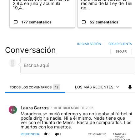
2,9% en julio y acumula
reclamo de la Ley de Tierras
19,4...
ge...
177 comentarios
52 comentarios
INICIAR SESIÓN
|
CREAR CUENTA
Conversación
SIGA ESTA CO
SEGUIR
LOS MÁS RECIENTES
TODOS LOS COMENTARIOS
12
Todos los comentarios
Comentario de Laura Garros.
Laura Garros
19 DE DICIEMBRE DE 2022
LG
Maradona se murió enfermo y ya no jugaba al fútbol ni
podía dirigir a nadie. Ni a él mismo. Nada tiene que
ver con el triunfo de Messi. Basta de compararlos. Los
muertos con los muertos.
RESPONDER
0
1
COMPARTIR
MARCAR
COMO