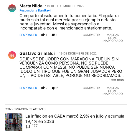
Respuesta de Marta Nilda.
Marta Nilda
19 DE DICIEMBRE DE 2022
MN
Responder a
Dan Ravi
Comparto absolutamente tu comentario. El egolatra
murio solo tal cual merecia por su ejemplo nefasto
para la juventud. Messi es supersencillo e
incomparable con el mencionado anteriormente.
RESPONDER
1
1
COMPARTIR
MARCAR
COMO
INAPROPIADO
Comentario de Gustavo Grimaldi.
Gustavo Grimaldi
19 DE DICIEMBRE DE 2022
GG
DEJENSE DE JODER CON MARADONA FUE UN SIN
VERGÜENZA COMO PERSONA, NO SE PUEDE
COMPARAR CON MESSI, NO PUEDE SER NUNCA
ÍDOLO UN TIPO QUE FUE UN GRAN JUGADOR PERO
UN TIPO DETESTABLE, PORQUE NO RECORDAMOS
MÁS A LOS JUGADORES GANADORES DE NUESTRA
Leer mas
PRIMERA COPA MUNDIAL DEL 78 !!!
RESPONDER
2
2
COMPARTIR
MARCAR
COMO
INAPROPIADO
CONVERSACIONES ACTIVAS
Este listado muestra los artículos con más comentarios en los últim
Un artículo de tendencia con el título "La inflación en CABA marc
La inflación en CABA marcó 2,9% en julio y acumula
19,4% en 2026
177