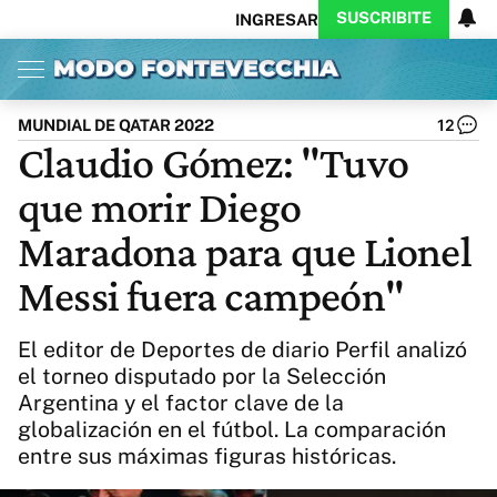
SUSCRIBITE
INGRESAR
Inicio
Ahora
Opinión
Actualidad
Política
Economía
Columnistas
Política
Pymes
Salud
MUNDIAL DE QATAR 2022
12
Ciencia
Protagonistas
Tecnología
Claudio Gómez: "Tuvo
Cultura
Arte
Educación
que morir Diego
Internacional
Clima
Deportes
CARAS
Exitoina
Turismo
Maradona para que Lionel
Videos
Córdoba
Reperfilar
Messi fuera campeón"
Business
Noticias
Caras
Exitoina
Gaming
Vivo
El editor de Deportes de diario Perfil analizó
Diario del Juicio
el torneo disputado por la Selección
Argentina y el factor clave de la
globalización en el fútbol. La comparación
entre sus máximas figuras históricas.