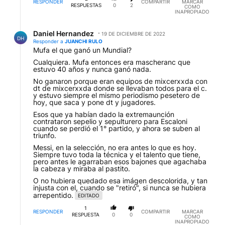
RESPONDER
COMPARTIR
MARCAR
RESPUESTAS
0
2
COMO
INAPROPIADO
Respuesta de Daniel Hernandez.
Daniel Hernandez
19 DE DICIEMBRE DE 2022
DH
Responder a
JUANCHI RULO
Mufa el que ganó un Mundial?
Cualquiera. Mufa entonces era mascheranc que
estuvo 40 años y nunca ganó nada.
No ganaron porque eran equipos de mixcerxxda con
dt de mixcerxxda donde se llevaban todos para el c.
y estuvo siempre el mismo periodismo pesetero de
hoy, que saca y pone dt y jugadores.
Esos que ya habían dado la extremaunción
contrataron sepelio y sepulturero para Escaloni
cuando se perdió el 1° partido, y ahora se suben al
triunfo.
Messi, en la selección, no era antes lo que es hoy.
Siempre tuvo toda la técnica y el talento que tiene,
pero antes le agarraban esos bajones que agachaba
la cabeza y miraba al pastito.
O no hubiera quedado esa imágen descolorida, y tan
injusta con el, cuando se "retiró", si nunca se hubiera
arrepentido.
EDITADO
1
RESPONDER
COMPARTIR
MARCAR
RESPUESTA
0
0
COMO
INAPROPIADO