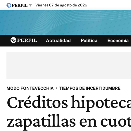
viernes 07 de agosto de 2026
Últimas noticias
Actualidad
Política
Economía
Inicio
Ahora
Opinión
Cultura
Arte
Educación
Videos
Córdoba
Reperfilar
Diario del Juicio
MODO FONTEVECCHIA
TIEMPOS DE INCERTIDUMBRE
Créditos hipotecar
zapatillas en cuot