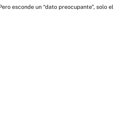
en
Pero esconde un “dato preocupante”, solo el
los
úl
me
|
TE