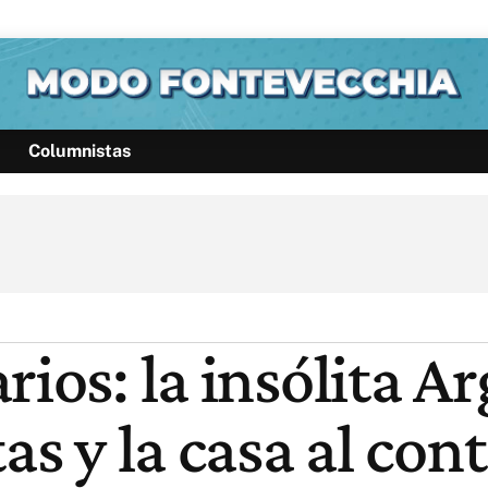
Columnistas
Política
Pymes
Salud
Internacional
Clima
Deportes
Business
Noticias
Caras
ios: la insólita Ar
as y la casa al con