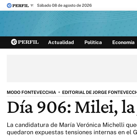
sábado 08 de agosto de 2026
Últimas noticias
Actualidad
Política
Economía
Inicio
Ahora
Opinión
Cultura
Arte
Educación
Videos
Córdoba
Reperfilar
Diario del Juicio
MODO FONTEVECCHIA
EDITORIAL DE JORGE FONTEVECC
Día 906: Milei, la
La candidatura de María Verónica Michelli que
quedaron expuestas tensiones internas en el G