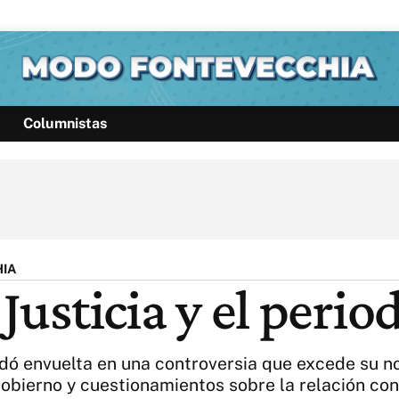
Columnistas
Política
Pymes
Salud
Internacional
Clima
Deportes
Business
Noticias
Caras
HIA
 Justicia y el peri
dó envuelta en una controversia que excede su nom
obierno y cuestionamientos sobre la relación con