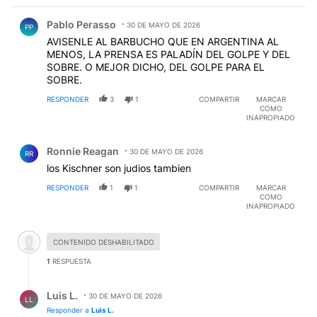
Comentario de Pablo Perasso.
Pablo Perasso
30 DE MAYO DE 2026
PP
AVISENLE AL BARBUCHO QUE EN ARGENTINA AL
MENOS, LA PRENSA ES PALADÍN DEL GOLPE Y DEL
SOBRE. O MEJOR DICHO, DEL GOLPE PARA EL
SOBRE.
RESPONDER
3
1
COMPARTIR
MARCAR
COMO
INAPROPIADO
Comentario de Ronnie Reagan.
Ronnie Reagan
30 DE MAYO DE 2026
RR
los Kischner son judios tambien
RESPONDER
1
1
COMPARTIR
MARCAR
COMO
INAPROPIADO
Comentario desactivado.
CONTENIDO DESHABILITADO
1
RESPUESTA
Respuesta de Luis L..
Luis L.
30 DE MAYO DE 2026
LL
Responder a
Luis L.