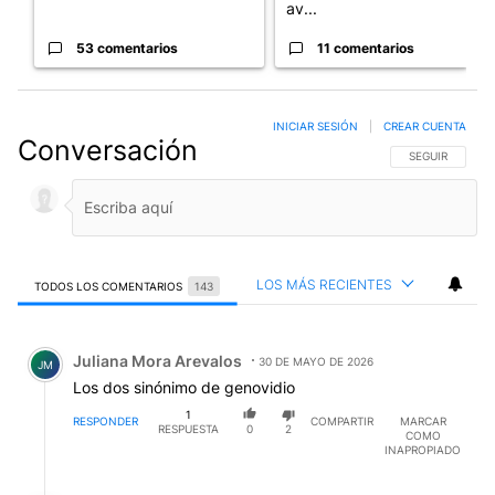
av...
53 comentarios
11 comentarios
INICIAR SESIÓN
|
CREAR CUENTA
Conversación
SIGA ESTA CO
SEGUIR
LOS MÁS RECIENTES
TODOS LOS COMENTARIOS
143
Todos los comentarios
Comentario de Juliana Mora Arevalos.
Juliana Mora Arevalos
30 DE MAYO DE 2026
JM
Los dos sinónimo de genovidio
1
RESPONDER
COMPARTIR
MARCAR
RESPUESTA
0
2
COMO
INAPROPIADO
Respuesta de bill gates.