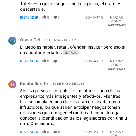
Tátele Edu quiere seguir con la negocia, el orate es
descartable.
RESPONDER
0
3
COMPARTIR
MARCAR
COMO
INAPROPIADO
Comentario de Oscar Del.
Oscar Del
30 DE MAYO DE 2026
OD
El juego es hablar, retar , ofender, insultar pero eso si
no aceptar verdades
EDITADO
RESPONDER
0
1
COMPARTIR
MARCAR
COMO
INAPROPIADO
Comentario de Benito Bonito.
Benito Bonito
30 DE MAYO DE 2026
BB
Sin juzgar sus escrúpulos, el hombre es uno de los
empresarios más inteligentes y efectivos. Mientras
Lilia se inmola en una defensa tan obstinada como
infructuosa, los que saben anticipar riesgos toman
decisiones que corrigen el rumbo a tiempo. Intriga
conocer la identificación de los legisladores con una u
otro. Continuará...
RESPONDER
0
0
COMPARTIR
MARCAR
COMO