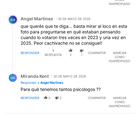
INAPROPIADO
Comentario de Angel Martinez.
Angel Martinez
30 DE MAYO DE 2026
AM
que querés que te diga... basta mirar al loco en esta
foto para preguntarse en qué estaban pensando
cuando lo votaron tres veces en 2023 y una vez en
2025. Peor cachivache no se consigue!!
1
RESPONDER
COMPARTIR
MARCAR
RESPUESTA
2
1
COMO
INAPROPIADO
Respuesta de Miranda Kent.
Miranda Kent
30 DE MAYO DE 2026
MK
Responder a
Angel Martinez
Para què tenemos tantos psicologos ??
RESPONDER
0
2
COMPARTIR
MARCAR
COMO
INAPROPIADO