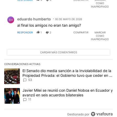
COMO
INAPROPIADO
Comentario de eduardo humberto.
eduardo humberto
30 DE MAYO DE 2026
EH
al final los amigos no eran tan amigo?
RESPONDER
1
2
COMPARTIR
MARCAR
COMO
INAPROPIADO
CARGAR MÁS COMENTARIOS
CONVERSACIONES ACTIVAS
Este listado muestra los artículos con más comentarios en los últim
Un artículo de tendencia con el título "El Senado dio media sanci
El Senado dio media sanción a la Inviolabilidad de la
Propiedad Privada: el Gobierno tuvo que ceder en la
Ley del Manejo del Fuego
53
Un artículo de tendencia con el título "Javier Milei se reunió con
Javier Milei se reunió con Daniel Noboa en Ecuador y
avanzó en seis acuerdos bilaterales
11
Gestionado por