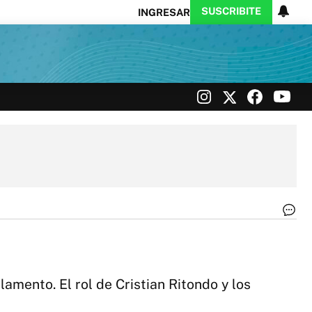
SUSCRIBITE
INGRESAR
Ciencia
Protagonistas
Tecnología
CARAS
Exitoina
Turismo
Exitoina
Gaming
Vivo
Es
en
la
cá
de
amento. El rol de Cristian Ritondo y los
di
|
Twi