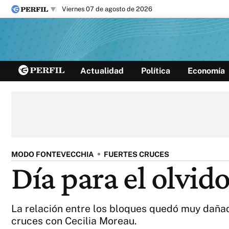
viernes 07 de agosto de 2026
Últimas noticias
Actualidad
Política
Economía
Inicio
Ahora
Opinión
Cultura
Arte
Educación
Videos
Córdoba
Reperfilar
Diario del Juicio
MODO FONTEVECCHIA
FUERTES CRUCES
Día para el olvid
La relación entre los bloques quedó muy dañada
cruces con Cecilia Moreau.