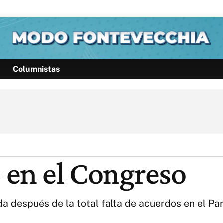
Columnistas
Política
Pymes
Salud
Internacional
Clima
Deportes
Business
Noticias
Caras
o en el Congreso
 después de la total falta de acuerdos en el Parl