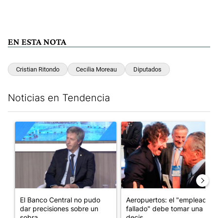
EN ESTA NOTA
Cristian Ritondo
Cecilia Moreau
Diputados
Noticias en Tendencia
Este listado muestra los artículos con más comentarios en los últim
Un artículo de tendencia con el título "El Banco Central no pud
Un artículo de tendencia con e
El Banco Central no pudo
Aeropuertos: el "empleado
dar precisiones sobre un
fallado" debe tomar una
sobra...
decis...