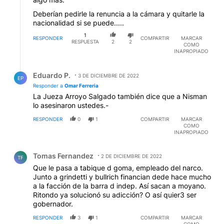
Deberían pedirle la renuncia a la cámara y quitarle la
nacionalidad si se puede.....
1
RESPONDER
COMPARTIR
MARCAR
RESPUESTA
2
2
COMO
INAPROPIADO
Respuesta de Eduardo P..
Eduardo P.
3 DE DICIEMBRE DE 2022
EP
Responder a
Omar Ferreria
La Jueza Arroyo Salgado también dice que a Nisman
lo asesinaron ustedes.-
RESPONDER
0
1
COMPARTIR
MARCAR
COMO
INAPROPIADO
Comentario de Tomas Fernandez.
Tomas Fernandez
2 DE DICIEMBRE DE 2022
TF
Que le pasa a tabique d goma, empleado del narco.
Junto a grindetti y bullrich financian dede hace mucho
a la facción de la barra d indep. Así sacan a moyano.
Ritondo ya solucionó su adicción? O así quier3 ser
gobernador.
RESPONDER
3
1
COMPARTIR
MARCAR