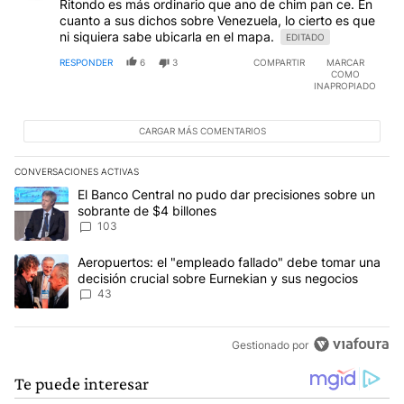
Ritondo es más ordinario que ano de chim pan ce. En
cuanto a sus dichos sobre Venezuela, lo cierto es que
ni siquiera sabe ubicarla en el mapa.
EDITADO
RESPONDER
6
3
COMPARTIR
MARCAR
COMO
INAPROPIADO
CARGAR MÁS COMENTARIOS
CONVERSACIONES ACTIVAS
Este listado muestra los artículos con más comentarios en los últim
Un artículo de tendencia con el título "El Banco Central no pudo 
El Banco Central no pudo dar precisiones sobre un
sobrante de $4 billones
103
Un artículo de tendencia con el título "Aeropuertos: el "empleado
Aeropuertos: el "empleado fallado" debe tomar una
decisión crucial sobre Eurnekian y sus negocios
43
Gestionado por