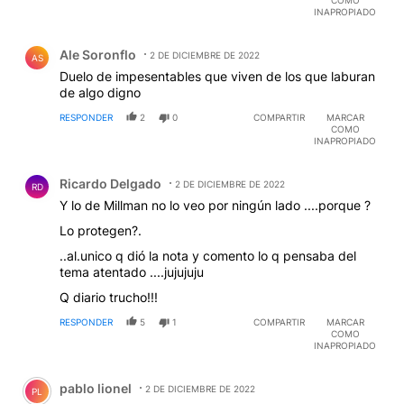
COMO
INAPROPIADO
Comentario de Ale Soronflo.
Ale Soronflo
2 DE DICIEMBRE DE 2022
AS
Duelo de impesentables que viven de los que laburan
de algo digno
RESPONDER
2
0
COMPARTIR
MARCAR
COMO
INAPROPIADO
Comentario de Ricardo Delgado.
Ricardo Delgado
2 DE DICIEMBRE DE 2022
RD
Y lo de Millman no lo veo por ningún lado ....porque ?
Lo protegen?.
..al.unico q dió la nota y comento lo q pensaba del
tema atentado ....jujujuju
Q diario trucho!!!
RESPONDER
5
1
COMPARTIR
MARCAR
COMO
INAPROPIADO
Comentario de pablo lionel.
pablo lionel
2 DE DICIEMBRE DE 2022
PL