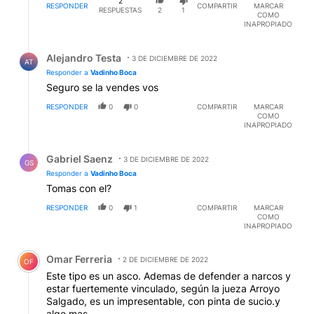
2
RESPONDER
COMPARTIR
MARCAR
RESPUESTAS
2
1
COMO
INAPROPIADO
Respuesta de Alejandro Testa.
Alejandro Testa
3 DE DICIEMBRE DE 2022
AT
Responder a
Vadinho Boca
Seguro se la vendes vos
RESPONDER
0
0
COMPARTIR
MARCAR
COMO
INAPROPIADO
Respuesta de Gabriel Saenz.
Gabriel Saenz
3 DE DICIEMBRE DE 2022
GS
Responder a
Vadinho Boca
Tomas con el?
RESPONDER
0
1
COMPARTIR
MARCAR
COMO
INAPROPIADO
Comentario de Omar Ferreria.
Omar Ferreria
2 DE DICIEMBRE DE 2022
OF
Este tipo es un asco. Ademas de defender a narcos y
estar fuertemente vinculado, según la jueza Arroyo
Salgado, es un impresentable, con pinta de sucio.y
algo mas.