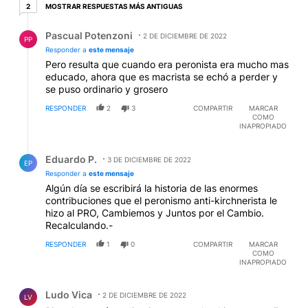
2 respuestas más antiguas
MOSTRAR RESPUESTAS MÁS ANTIGUAS
2
Respuesta de Pascual Potenzoni.
Pascual Potenzoni
2 DE DICIEMBRE DE 2022
PP
Responder a
este mensaje
Pero resulta que cuando era peronista era mucho mas
educado, ahora que es macrista se echó a perder y
se puso ordinario y grosero
RESPONDER
2
3
COMPARTIR
MARCAR
COMO
INAPROPIADO
Respuesta de Eduardo P..
Eduardo P.
3 DE DICIEMBRE DE 2022
EP
Responder a
este mensaje
Algún día se escribirá la historia de las enormes
contribuciones que el peronismo anti-kirchnerista le
hizo al PRO, Cambiemos y Juntos por el Cambio.
Recalculando.-
RESPONDER
1
0
COMPARTIR
MARCAR
COMO
INAPROPIADO
Comentario de Ludo Vica.
Ludo Vica
2 DE DICIEMBRE DE 2022
LV