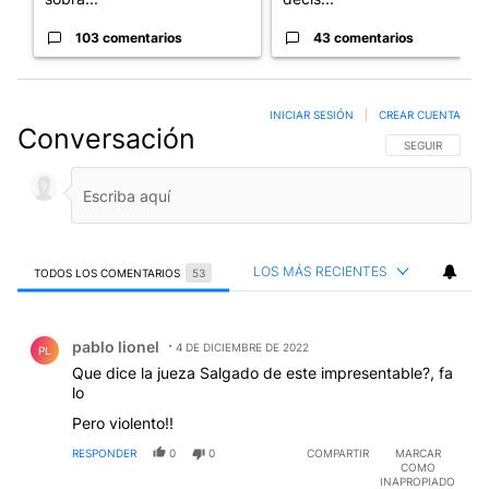
103 comentarios
43 comentarios
INICIAR SESIÓN
|
CREAR CUENTA
Conversación
SIGA ESTA CO
SEGUIR
LOS MÁS RECIENTES
TODOS LOS COMENTARIOS
53
Todos los comentarios
Comentario de pablo lionel.
pablo lionel
4 DE DICIEMBRE DE 2022
PL
Que dice la jueza Salgado de este impresentable?, fa
lo
Pero violento!!
RESPONDER
0
0
COMPARTIR
MARCAR
COMO
INAPROPIADO